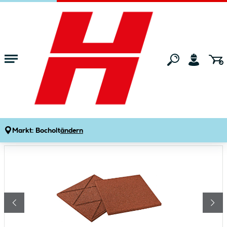
Zum Hauptinhalt springen
Startseite
Gartenmarkt
Gartenspielgeräte
Gartenspielgeräte-Zube
Fallschutzplatte 50 x 50 x 3 cm rot
Produktdetails
Artikelnummer:
456084
Markt:
Bocholt
ändern
Bildergalerie überspringen