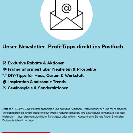
Unser Newsletter: Profi-Tipps direkt ins Postfach
🛠
Exklusive Rabatte & Aktionen
🕪
Früher informiert über Neuheiten & Prospekte
💡
DIY-Tipps für Haus, Garten & Werkstatt
🏠
Inspiration & saisonale Trends
🎁
Gewinnspiele & Sonderaktionen
Jetzt den HELLWEG Newsletter abonnieren und exklusive Aktionen, Produktneuheiten und mehr erhalten!
Wir optimieren die Inhalte basierend auf Ihrem Nutzungsverhalten. Ihre Einwilligung können Sie jederzeit
widerrufen – über den Abmeldelink im Newsletter oder in Ihrem Kundenkonto. Details finden Sie in den
Datenschutzbestimmungen
.