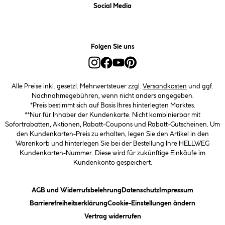
Social Media
Folgen Sie uns
Alle Preise inkl. gesetzl. Mehrwertsteuer zzgl.
Versandkosten
und ggf.
Nachnahmegebühren, wenn nicht anders angegeben.
*Preis bestimmt sich auf Basis Ihres hinterlegten Marktes.
**Nur für Inhaber der Kundenkarte. Nicht kombinierbar mit
Sofortrabatten, Aktionen, Rabatt-Coupons und Rabatt-Gutscheinen. Um
den Kundenkarten-Preis zu erhalten, legen Sie den Artikel in den
Warenkorb und hinterlegen Sie bei der Bestellung Ihre HELLWEG
Kundenkarten-Nummer. Diese wird für zukünftige Einkäufe im
Kundenkonto gespeichert.
(öffnet ein Dialogfeld)
(öffnet ein Dialogfeld)
(öffnet ein
AGB und Widerrufsbelehrung
Datenschutz
Impressum
(öffnet ein Dialogfeld)
(öffnet ei
Barrierefreiheitserklärung
Cookie-Einstellungen ändern
Vertrag widerrufen