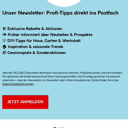
Unser Newsletter: Profi-Tipps direkt ins Postfach
🛠
Exklusive Rabatte & Aktionen
🕪
Früher informiert über Neuheiten & Prospekte
💡
DIY-Tipps für Haus, Garten & Werkstatt
🏠
Inspiration & saisonale Trends
🎁
Gewinnspiele & Sonderaktionen
Jetzt den HELLWEG Newsletter abonnieren und exklusive Aktionen, Produktneuheiten und mehr erhalten!
Wir optimieren die Inhalte basierend auf Ihrem Nutzungsverhalten. Ihre Einwilligung können Sie jederzeit
widerrufen – über den Abmeldelink im Newsletter oder in Ihrem Kundenkonto. Details finden Sie in den
Datenschutzbestimmungen
.
JETZT ANMELDEN