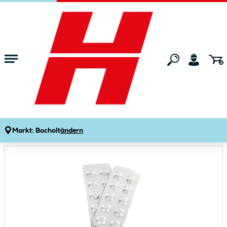
Zum Hauptinhalt springen
Startseite
Gartenmarkt
Pools & Zubehör
Poolchemie
Ersatztabletten
Produktdetails
Artikelnummer:
653351
Markt:
Bocholt
ändern
Bildergalerie überspringen