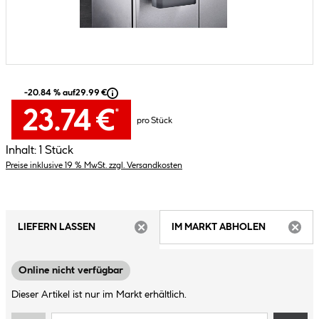
-20.84 % auf
29.99 €
23.74 €
*
pro Stück
Inhalt:
1 Stück
Preise inklusive 19 % MwSt. zzgl. Versandkosten
LIEFERN LASSEN
IM MARKT ABHOLEN
ARTIKEL NICHT VERFÜGBAR
ARTIK
Online nicht verfügbar
Dieser Artikel ist nur im Markt erhältlich.