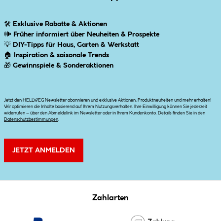
🛠
Exklusive Rabatte & Aktionen
🕪
Früher informiert über Neuheiten & Prospekte
💡
DIY-Tipps für Haus, Garten & Werkstatt
🏠
Inspiration & saisonale Trends
🎁
Gewinnspiele & Sonderaktionen
Jetzt den HELLWEG Newsletter abonnieren und exklusive Aktionen, Produktneuheiten und mehr erhalten!
Wir optimieren die Inhalte basierend auf Ihrem Nutzungsverhalten. Ihre Einwilligung können Sie jederzeit
widerrufen – über den Abmeldelink im Newsletter oder in Ihrem Kundenkonto. Details finden Sie in den
Datenschutzbestimmungen
.
JETZT ANMELDEN
Zahlarten