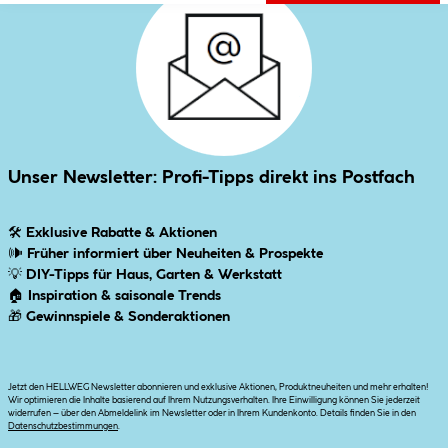
Unser Newsletter: Profi-Tipps direkt ins Postfach
🛠
Exklusive Rabatte & Aktionen
🕪
Früher informiert über Neuheiten & Prospekte
💡
DIY-Tipps für Haus, Garten & Werkstatt
🏠
Inspiration & saisonale Trends
🎁
Gewinnspiele & Sonderaktionen
Jetzt den HELLWEG Newsletter abonnieren und exklusive Aktionen, Produktneuheiten und mehr erhalten!
Wir optimieren die Inhalte basierend auf Ihrem Nutzungsverhalten. Ihre Einwilligung können Sie jederzeit
widerrufen – über den Abmeldelink im Newsletter oder in Ihrem Kundenkonto. Details finden Sie in den
Datenschutzbestimmungen
.