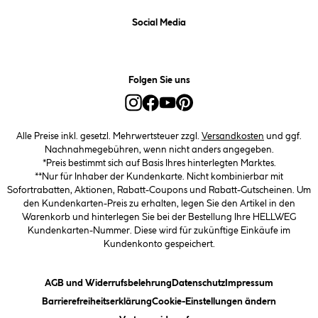
Social Media
Folgen Sie uns
Alle Preise inkl. gesetzl. Mehrwertsteuer zzgl.
Versandkosten
und ggf.
Nachnahmegebühren, wenn nicht anders angegeben.
*Preis bestimmt sich auf Basis Ihres hinterlegten Marktes.
**Nur für Inhaber der Kundenkarte. Nicht kombinierbar mit
Sofortrabatten, Aktionen, Rabatt-Coupons und Rabatt-Gutscheinen. Um
den Kundenkarten-Preis zu erhalten, legen Sie den Artikel in den
Warenkorb und hinterlegen Sie bei der Bestellung Ihre HELLWEG
Kundenkarten-Nummer. Diese wird für zukünftige Einkäufe im
Kundenkonto gespeichert.
(öffnet ein Dialogfeld)
(öffnet ein Dialogfeld)
(öffnet ein
AGB und Widerrufsbelehrung
Datenschutz
Impressum
(öffnet ein Dialogfeld)
(öffnet ei
Barrierefreiheitserklärung
Cookie-Einstellungen ändern