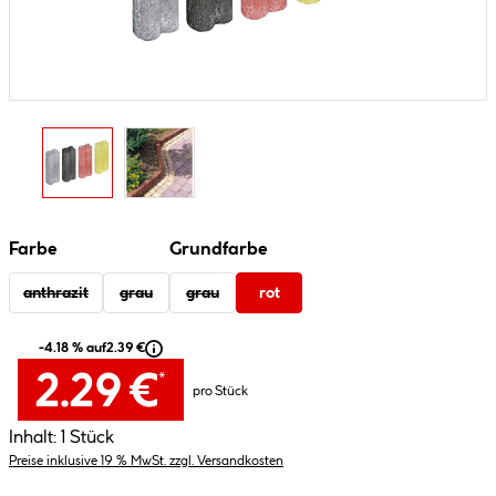
Farbe
Grundfarbe
anthrazit
grau
grau
rot
-4.18 % auf
2.39 €
2.29 €
*
pro Stück
Inhalt:
1 Stück
Preise inklusive 19 % MwSt. zzgl. Versandkosten