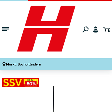
Zum Hauptinhalt springen
Startseite
Gartenmarkt
Gartenzäune & Sichtschutz
Gartenzaun-Zu
Durabil Zaunpfosten grün 150 cm
Produktdetails
Artikelnummer:
253404
Markt:
Bocholt
ändern
Bildergalerie überspringen