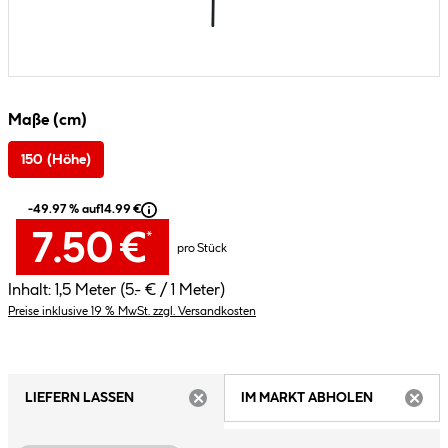
Maße (cm)
150 (Höhe)
-49.97 % auf
14.99 €
7.50 €
*
pro Stück
Inhalt:
1,5 Meter
(5.- € / 1 Meter)
Preise inklusive 19 % MwSt. zzgl. Versandkosten
LIEFERN LASSEN
IM MARKT ABHOLEN
ARTIKEL NICHT VERFÜGBAR
ARTIK