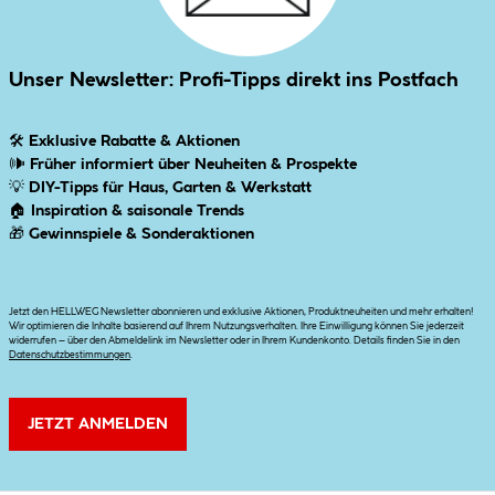
Unser Newsletter: Profi-Tipps direkt ins Postfach
🛠
Exklusive Rabatte & Aktionen
🕪
Früher informiert über Neuheiten & Prospekte
💡
DIY-Tipps für Haus, Garten & Werkstatt
🏠
Inspiration & saisonale Trends
🎁
Gewinnspiele & Sonderaktionen
Jetzt den HELLWEG Newsletter abonnieren und exklusive Aktionen, Produktneuheiten und mehr erhalten!
Wir optimieren die Inhalte basierend auf Ihrem Nutzungsverhalten. Ihre Einwilligung können Sie jederzeit
widerrufen – über den Abmeldelink im Newsletter oder in Ihrem Kundenkonto. Details finden Sie in den
Datenschutzbestimmungen
.
JETZT ANMELDEN