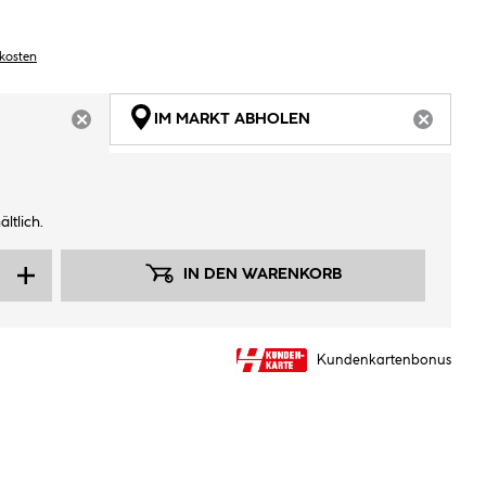
dkosten
IM MARKT ABHOLEN
ARTIKEL NICHT VERFÜGBAR
ARTIKEL
ltlich.
IN DEN WARENKORB
Kundenkartenbonus