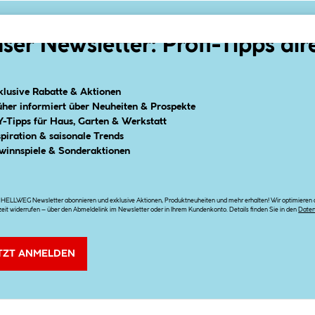
ser Newsletter: Profi-Tipps dir
klusive Rabatte & Aktionen
üher informiert über Neuheiten & Prospekte
Y-Tipps für Haus, Garten & Werkstatt
spiration & saisonale Trends
winnspiele & Sonderaktionen
n HELLWEG Newsletter abonnieren und exklusive Aktionen, Produktneuheiten und mehr erhalten! Wir optimieren di
zeit widerrufen – über den Abmeldelink im Newsletter oder in Ihrem Kundenkonto. Details finden Sie in den
Date
TZT ANMELDEN