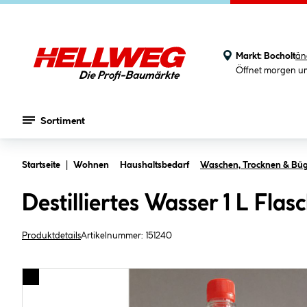
Markt:
Bocholt
än
Öffnet morgen u
Sortiment
Zum Hauptinhalt springen
Startseite
Wohnen
Haushaltsbedarf
Waschen, Trocknen & Büg
Destilliertes Wasser 1 L Flas
Produktdetails
Artikelnummer:
151240
Bildergalerie überspringen