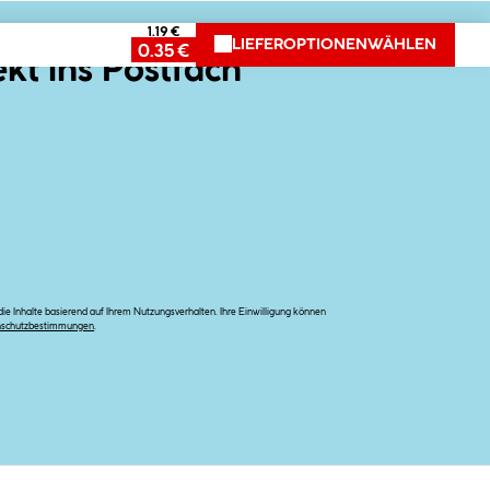
1.19 €
LIEFEROPTIONEN
WÄHLEN
0.35 €
ekt ins Postfach
e Inhalte basierend auf Ihrem Nutzungsverhalten. Ihre Einwilligung können
nschutzbestimmungen
.