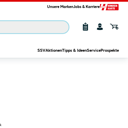
Unsere Marken
Jobs & Karriere
SSV
Aktionen
Tipps & Ideen
Service
Prospekte
k