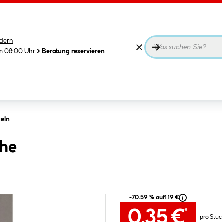
dern
m 08:00 Uhr
Beratung reservieren
eln
che
-70.59 % auf
1.19 €
0.35 €
*
pro Stüc