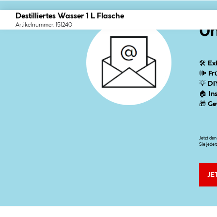
Destilliertes Wasser 1 L Flasche
Artikelnummer: 151240
Un
🛠
Ex
🕪
Fr
💡
DI
🏠
In
🎁
Ge
Jetzt de
Sie jeder
JE