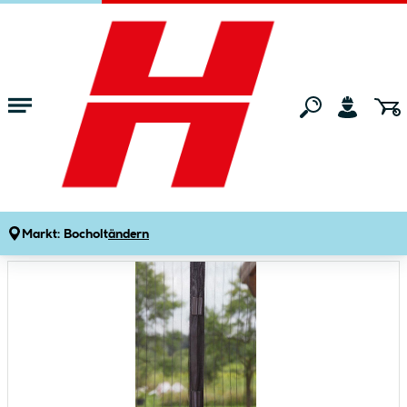
Zum Hauptinhalt springen
Startseite
Wohnen
Insektenschutz
Insektenschutztüren
Dekorationsvorhang Moskito Klick
Produktdetails
Artikelnummer:
216805
Markt:
Bocholt
ändern
Bildergalerie überspringen