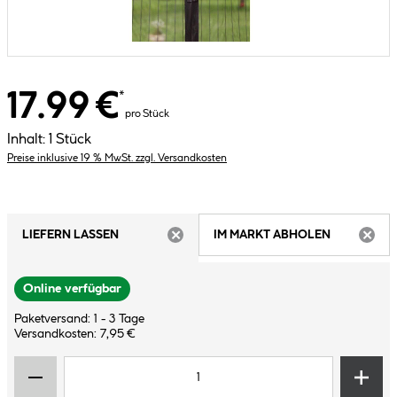
17.99 €
*
pro Stück
Inhalt:
1 Stück
Preise inklusive 19 % MwSt. zzgl. Versandkosten
LIEFERN LASSEN
IM MARKT ABHOLEN
ARTIKEL NICHT VERFÜGBAR
ARTIK
Online verfügbar
Paketversand: 1 - 3 Tage
Versandkosten: 7,95 €