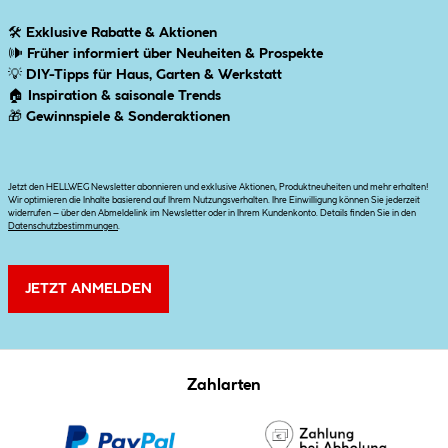
🛠
Exklusive Rabatte & Aktionen
🕪
Früher informiert über Neuheiten & Prospekte
💡
DIY-Tipps für Haus, Garten & Werkstatt
🏠
Inspiration & saisonale Trends
🎁
Gewinnspiele & Sonderaktionen
Jetzt den HELLWEG Newsletter abonnieren und exklusive Aktionen, Produktneuheiten und mehr erhalten!
Wir optimieren die Inhalte basierend auf Ihrem Nutzungsverhalten. Ihre Einwilligung können Sie jederzeit
widerrufen – über den Abmeldelink im Newsletter oder in Ihrem Kundenkonto. Details finden Sie in den
Datenschutzbestimmungen
.
JETZT ANMELDEN
Zahlarten