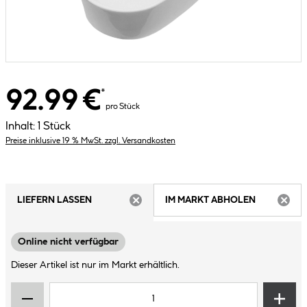
92.99 €
*
pro Stück
Inhalt:
1 Stück
Preise inklusive 19 % MwSt. zzgl. Versandkosten
LIEFERN LASSEN
IM MARKT ABHOLEN
ARTIKEL NICHT VERFÜGBAR
ARTIK
Online nicht verfügbar
Dieser Artikel ist nur im Markt erhältlich.