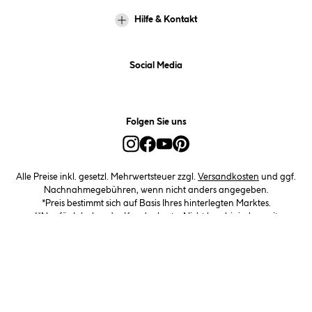
Hilfe & Kontakt
Social Media
Folgen Sie uns
Alle Preise inkl. gesetzl. Mehrwertsteuer zzgl.
Versandkosten
und ggf.
Nachnahmegebühren, wenn nicht anders angegeben.
*Preis bestimmt sich auf Basis Ihres hinterlegten Marktes.
**Nur für Inhaber der Kundenkarte. Nicht kombinierbar mit
Sofortrabatten, Aktionen, Rabatt-Coupons und Rabatt-Gutscheinen. Um
den Kundenkarten-Preis zu erhalten, legen Sie den Artikel in den
Warenkorb und hinterlegen Sie bei der Bestellung Ihre HELLWEG
Kundenkarten-Nummer. Diese wird für zukünftige Einkäufe im
Kundenkonto gespeichert.