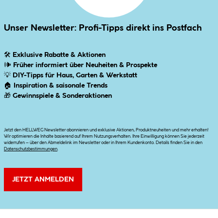
Unser Newsletter: Profi-Tipps direkt ins Postfach
🛠
Exklusive Rabatte & Aktionen
🕪
Früher informiert über Neuheiten & Prospekte
💡
DIY-Tipps für Haus, Garten & Werkstatt
🏠
Inspiration & saisonale Trends
🎁
Gewinnspiele & Sonderaktionen
Jetzt den HELLWEG Newsletter abonnieren und exklusive Aktionen, Produktneuheiten und mehr erhalten!
Wir optimieren die Inhalte basierend auf Ihrem Nutzungsverhalten. Ihre Einwilligung können Sie jederzeit
widerrufen – über den Abmeldelink im Newsletter oder in Ihrem Kundenkonto. Details finden Sie in den
Datenschutzbestimmungen
.
JETZT ANMELDEN