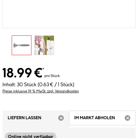
18.99 €
*
pro Stück
Inhalt:
30 Stück
(0.63 € / 1 Stück)
Preise inklusive 19 % MwSt. zzgl. Versandkosten
LIEFERN LASSEN
IM MARKT ABHOLEN
ARTIKEL NICHT VERFÜGBAR
ARTIK
Online nicht verfügbar