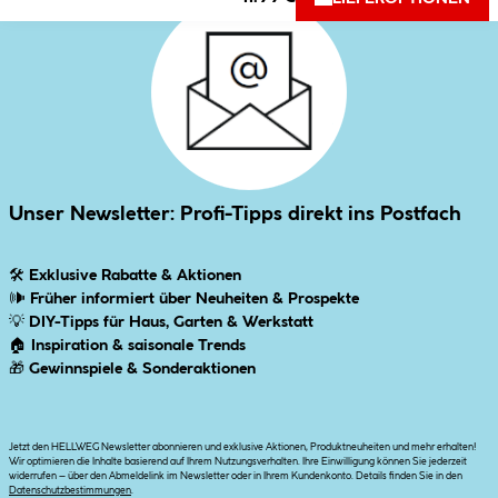
Unser Newsletter: Profi-Tipps direkt ins Postfach
🛠
Exklusive Rabatte & Aktionen
🕪
Früher informiert über Neuheiten & Prospekte
💡
DIY-Tipps für Haus, Garten & Werkstatt
🏠
Inspiration & saisonale Trends
🎁
Gewinnspiele & Sonderaktionen
Jetzt den HELLWEG Newsletter abonnieren und exklusive Aktionen, Produktneuheiten und mehr erhalten!
Wir optimieren die Inhalte basierend auf Ihrem Nutzungsverhalten. Ihre Einwilligung können Sie jederzeit
widerrufen – über den Abmeldelink im Newsletter oder in Ihrem Kundenkonto. Details finden Sie in den
Datenschutzbestimmungen
.