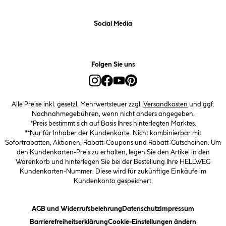
Social Media
Folgen Sie uns
Alle Preise inkl. gesetzl. Mehrwertsteuer zzgl.
Versandkosten
und ggf.
Nachnahmegebühren, wenn nicht anders angegeben.
*Preis bestimmt sich auf Basis Ihres hinterlegten Marktes.
**Nur für Inhaber der Kundenkarte. Nicht kombinierbar mit
Sofortrabatten, Aktionen, Rabatt-Coupons und Rabatt-Gutscheinen. Um
den Kundenkarten-Preis zu erhalten, legen Sie den Artikel in den
Warenkorb und hinterlegen Sie bei der Bestellung Ihre HELLWEG
Kundenkarten-Nummer. Diese wird für zukünftige Einkäufe im
Kundenkonto gespeichert.
(öffnet ein Dialogfeld)
(öffnet ein Dialogfeld)
(öffnet ein
AGB und Widerrufsbelehrung
Datenschutz
Impressum
(öffnet ein Dialogfeld)
(öffnet ei
Barrierefreiheitserklärung
Cookie-Einstellungen ändern