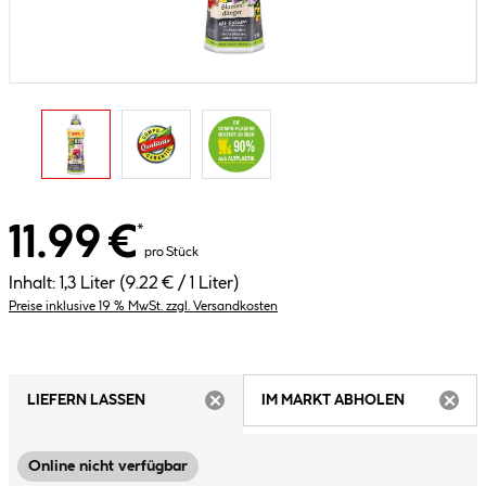
11.99 €
*
pro Stück
Inhalt:
1,3 Liter
(9.22 € / 1 Liter)
Preise inklusive 19 % MwSt. zzgl. Versandkosten
LIEFERN LASSEN
IM MARKT ABHOLEN
ARTIKEL NICHT VERFÜGBAR
ARTIK
Online nicht verfügbar