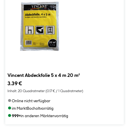
Vincent Abdeckfolie 5 x 4 m 20 m²
3.39 €
Inhalt:
20 Quadratmeter
(0.17 € / 1 Quadratmeter)
●
Online nicht verfügbar
●
im Markt
Bocholt
vorrätig
●
999+
in anderen Märkten
vorrätig