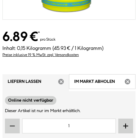
6.89 €
*
pro Stück
Inhalt:
0,15 Kilogramm
(45.93 € / 1 Kilogramm)
Preise inklusive 19 % MwSt. zzgl. Versandkosten
LIEFERN LASSEN
IM MARKT ABHOLEN
ARTIKEL NICHT VERFÜGBAR
ARTIK
Online nicht verfügbar
Dieser Artikel ist nur im Markt erhältlich.