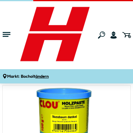
Zum Hauptinhalt springen
Startseite
Bauen & Renovieren
Farben & Lacke
Holzschutzlacke, H
Clou Holzpaste Nussbaum dunkel 150 g
Produktdetails
Artikelnummer:
121956
Markt:
Bocholt
ändern
Bildergalerie überspringen