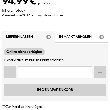
94.99 €
pro Stück
Inhalt:
1 Stück
Preise inklusive 19 % MwSt. zzgl. Versandkosten
LIEFERN LASSEN
IM MARKT ABHOLEN
ARTIKEL NICHT VERFÜGBAR
ARTIK
Online nicht verfügbar
Dieser Artikel ist nur im Markt erhältlich.
IN DEN WARENKORB
Zur Merkliste hinzufügen