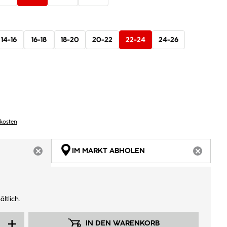
14-16
16-18
18-20
20-22
22-24
24-26
dkosten
IM MARKT ABHOLEN
ARTIKEL NICHT VERFÜGBAR
ARTIKEL
ltlich.
IN DEN WARENKORB