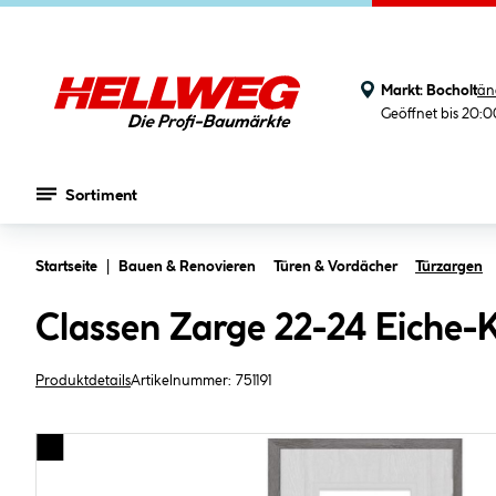
Markt:
Bocholt
än
Geöffnet bis 20:
Sortiment
Zum Hauptinhalt springen
Startseite
Bauen & Renovieren
Türen & Vordächer
Türzargen
Classen Zarge 22-24 Eiche-K
Produktdetails
Artikelnummer:
751191
Bildergalerie überspringen