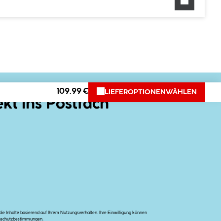
109.99 €
LIEFEROPTIONEN
WÄHLEN
ekt ins Postfach
e Inhalte basierend auf Ihrem Nutzungsverhalten. Ihre Einwilligung können
nschutzbestimmungen
.