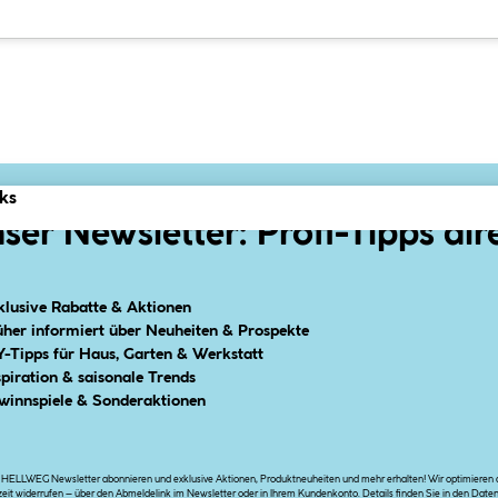
ks
ser Newsletter: Profi-Tipps dir
klusive Rabatte & Aktionen
üher informiert über Neuheiten & Prospekte
Y-Tipps für Haus, Garten & Werkstatt
spiration & saisonale Trends
winnspiele & Sonderaktionen
n HELLWEG Newsletter abonnieren und exklusive Aktionen, Produktneuheiten und mehr erhalten! Wir optimieren di
zeit widerrufen – über den Abmeldelink im Newsletter oder in Ihrem Kundenkonto. Details finden Sie in den
Date