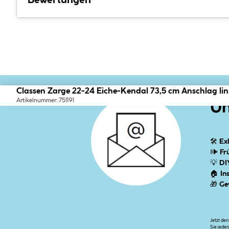
Bewertungen
Classen Zarge 22-24 Eiche-Kendal 73,5 cm Anschlag lin
Artikelnummer: 751191
Un
🛠
Ex
🕪
Fr
💡
DI
🏠
In
🎁
Ge
Jetzt de
Sie jeder