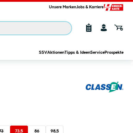
Unsere Marken
Jobs & Karriere
SSV
Aktionen
Tipps & Ideen
Service
Prospekte
73
73,5
86
98,5