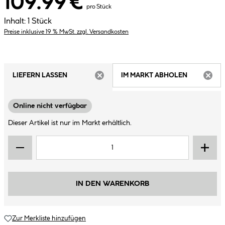
109.99 €
pro Stück
Inhalt:
1 Stück
Preise inklusive 19 % MwSt. zzgl. Versandkosten
LIEFERN LASSEN
IM MARKT ABHOLEN
ARTIKEL NICHT VERFÜGBAR
ARTIK
Online nicht verfügbar
Dieser Artikel ist nur im Markt erhältlich.
IN DEN WARENKORB
Zur Merkliste hinzufügen