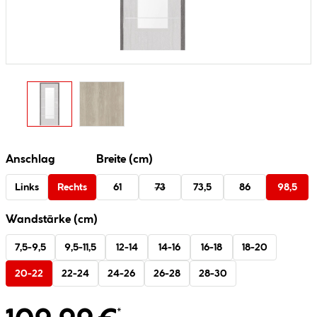
Anschlag
Breite (cm)
Links
Rechts
61
73
73,5
86
98,5
Wandstärke (cm)
7,5-9,5
9,5-11,5
12-14
14-16
16-18
18-20
20-22
22-24
24-26
26-28
28-30
*