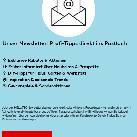
Unser Newsletter: Profi-Tipps direkt ins Postfach
🛠
Exklusive Rabatte & Aktionen
🕪
Früher informiert über Neuheiten & Prospekte
💡
DIY-Tipps für Haus, Garten & Werkstatt
🏠
Inspiration & saisonale Trends
🎁
Gewinnspiele & Sonderaktionen
Jetzt den HELLWEG Newsletter abonnieren und exklusive Aktionen, Produktneuheiten und mehr erhalten!
Wir optimieren die Inhalte basierend auf Ihrem Nutzungsverhalten. Ihre Einwilligung können Sie jederzeit
widerrufen – über den Abmeldelink im Newsletter oder in Ihrem Kundenkonto. Details finden Sie in den
Datenschutzbestimmungen
.