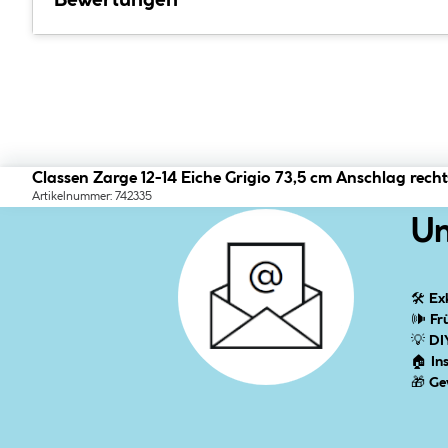
Bewertungen
Classen Zarge 12-14 Eiche Grigio 73,5 cm Anschlag recht
Artikelnummer: 742335
Un
🛠
Ex
🕪
Fr
💡
DI
🏠
In
🎁
Ge