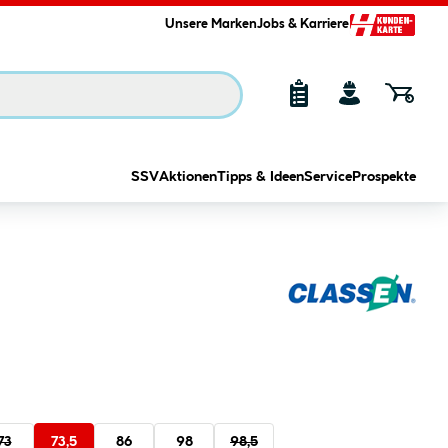
Unsere Marken
Jobs & Karriere
SSV
Aktionen
Tipps & Ideen
Service
Prospekte
73
73,5
86
98
98,5