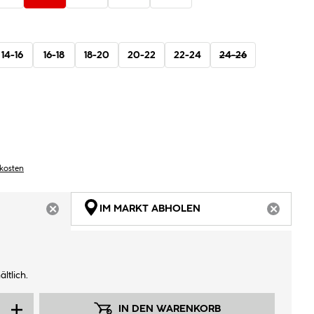
14-16
16-18
18-20
20-22
22-24
24-26
dkosten
IM MARKT ABHOLEN
ARTIKEL NICHT VERFÜGBAR
ARTIKEL
ltlich.
IN DEN WARENKORB