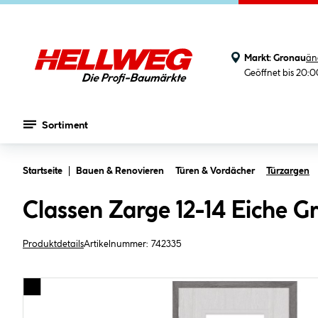
Markt:
Gronau
än
Geöffnet bis 20:
Sortiment
Zum Hauptinhalt springen
Startseite
Bauen & Renovieren
Türen & Vordächer
Türzargen
Classen Zarge 12-14 Eiche Gr
Produktdetails
Artikelnummer:
742335
Bildergalerie überspringen