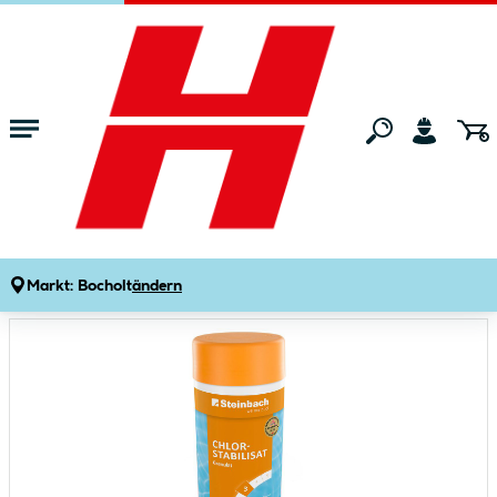
Zum Hauptinhalt springen
Startseite
Gartenmarkt
Pools & Zubehör
Poolchemie
Chlorstabilisat Granulat
Produktdetails
Artikelnummer:
653398
Markt:
Bocholt
ändern
Bildergalerie überspringen