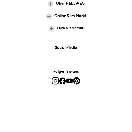
Über HELLWEG
Online & im Markt
Hilfe & Kontakt
Social Media
Folgen Sie uns
Alle Preise inkl. gesetzl. Mehrwertsteuer zzgl.
Versandkosten
und ggf.
Nachnahmegebühren, wenn nicht anders angegeben.
*Preis bestimmt sich auf Basis Ihres hinterlegten Marktes.
**Nur für Inhaber der Kundenkarte. Nicht kombinierbar mit
Sofortrabatten, Aktionen, Rabatt-Coupons und Rabatt-Gutscheinen. Um
den Kundenkarten-Preis zu erhalten, legen Sie den Artikel in den
Warenkorb und hinterlegen Sie bei der Bestellung Ihre HELLWEG