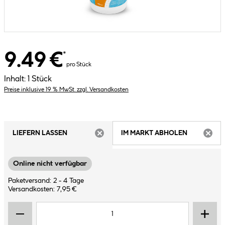
9.49 €
*
pro Stück
Inhalt:
1 Stück
Preise inklusive 19 % MwSt. zzgl. Versandkosten
LIEFERN LASSEN
IM MARKT ABHOLEN
ARTIKEL NICHT VERFÜGBAR
ARTIK
Online nicht verfügbar
Paketversand: 2 - 4 Tage
Versandkosten: 7,95 €