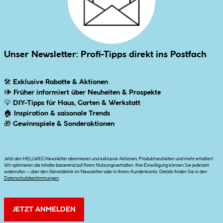
Unser Newsletter: Profi-Tipps direkt ins Postfach
🛠
Exklusive Rabatte & Aktionen
🕪
Früher informiert über Neuheiten & Prospekte
💡
DIY-Tipps für Haus, Garten & Werkstatt
🏠
Inspiration & saisonale Trends
🎁
Gewinnspiele & Sonderaktionen
Jetzt den HELLWEG Newsletter abonnieren und exklusive Aktionen, Produktneuheiten und mehr erhalten!
Wir optimieren die Inhalte basierend auf Ihrem Nutzungsverhalten. Ihre Einwilligung können Sie jederzeit
widerrufen – über den Abmeldelink im Newsletter oder in Ihrem Kundenkonto. Details finden Sie in den
Datenschutzbestimmungen
.
JETZT ANMELDEN