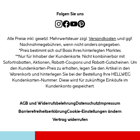
Folgen Sie uns
Alle Preise inkl. gesetzl. Mehrwertsteuer zzgl.
Versandkosten
und ggf.
Nachnahmegebühren, wenn nicht anders angegeben.
*Preis bestimmt sich auf Basis Ihres hinterlegten Marktes.
**Nur für Inhaber der Kundenkarte. Nicht kombinierbar mit
Sofortrabatten, Aktionen, Rabatt-Coupons und Rabatt-Gutscheinen. Um
den Kundenkarten-Preis zu erhalten, legen Sie den Artikel in den
Warenkorb und hinterlegen Sie bei der Bestellung Ihre HELLWEG
Kundenkarten-Nummer. Diese wird für zukünftige Einkäufe im
Kundenkonto gespeichert.
(öffnet ein Dialogfeld)
(öffnet ein Dialogfeld)
(öffnet ein
AGB und Widerrufsbelehrung
Datenschutz
Impressum
(öffnet ein Dialogfeld)
(öffnet ei
Barrierefreiheitserklärung
Cookie-Einstellungen ändern
Vertrag widerrufen