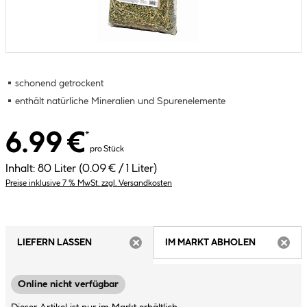
schonend getrockent
enthält natürliche Mineralien und Spurenelemente
6.99 €
*
pro Stück
Inhalt:
80 Liter
(0.09 € / 1 Liter)
Preise inklusive 7 % MwSt. zzgl. Versandkosten
LIEFERN LASSEN
IM MARKT ABHOLEN
ARTIKEL NICHT VERFÜGBAR
ARTIK
Online nicht verfügbar