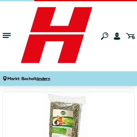
Zum Hauptinhalt springen
Startseite
Tierwelt
Kleintier- & Nagerbedarf
Streu & Stroh
Champs Wiesenheu Heudi 80 l
Produktdetails
Artikelnummer:
254016
Markt:
Bocholt
ändern
Bildergalerie überspringen