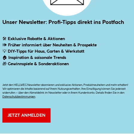
Unser Newsletter: Profi-Tipps direkt ins Postfach
🛠
Exklusive Rabatte & Aktionen
🕪
Früher informiert über Neuheiten & Prospekte
💡
DIY-Tipps für Haus, Garten & Werkstatt
🏠
Inspiration & saisonale Trends
🎁
Gewinnspiele & Sonderaktionen
Jetzt den HELLWEG Newsletter abonnieren und exklusive Aktionen, Produktneuheiten und mehr erhalten!
Wir optimieren die Inhalte basierend auf Ihrem Nutzungsverhalten. Ihre Einwilligung können Sie jederzeit
widerrufen – über den Abmeldelink im Newsletter oder in Ihrem Kundenkonto. Details finden Sie in den
Datenschutzbestimmungen
.
JETZT ANMELDEN