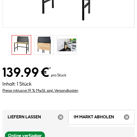
139.99 €
*
pro Stück
Inhalt:
1 Stück
Preise inklusive 19 % MwSt. zzgl. Versandkosten
LIEFERN LASSEN
IM MARKT ABHOLEN
ARTIKEL NICHT VERFÜGBAR
ARTIK
Online verfügbar