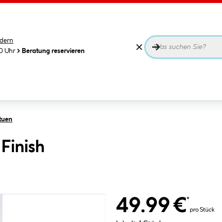
dern
00 Uhr
Beratung reservieren
tuen
Finish
49.99 €
*
pro Stück