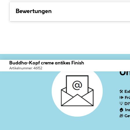
Bewertungen
Buddha-Kopf creme antikes Finish
Artikelnummer: 46152
Un
🛠
Ex
🕪
Fr
💡
DI
🏠
In
🎁
Ge