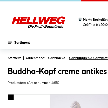
Markt:
Bocholt
än
Geöffnet bis 20:
Sortiment
Zum Hauptinhalt springen
Startseite
Gartenmarkt
Gartendeko
Gartenfiguren & Gartensta
Buddha-Kopf creme antikes 
Produktdetails
Artikelnummer:
46152
Bildergalerie überspringen