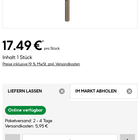
17.49 €
*
pro Stück
Inhalt:
1 Stück
Preise inklusive 19 % MwSt. zzgl. Versandkosten
LIEFERN LASSEN
IM MARKT ABHOLEN
ARTIKEL NICHT VERFÜGBAR
ARTIK
Online verfügbar
Paketversand: 2 - 4 Tage
Versandkosten: 5,95 €