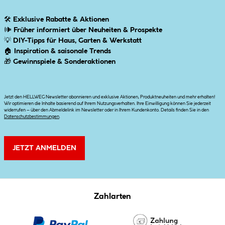
🛠
Exklusive Rabatte & Aktionen
🕪
Früher informiert über Neuheiten & Prospekte
💡
DIY-Tipps für Haus, Garten & Werkstatt
🏠
Inspiration & saisonale Trends
🎁
Gewinnspiele & Sonderaktionen
Jetzt den HELLWEG Newsletter abonnieren und exklusive Aktionen, Produktneuheiten und mehr erhalten!
Wir optimieren die Inhalte basierend auf Ihrem Nutzungsverhalten. Ihre Einwilligung können Sie jederzeit
widerrufen – über den Abmeldelink im Newsletter oder in Ihrem Kundenkonto. Details finden Sie in den
Datenschutzbestimmungen
.
JETZT ANMELDEN
Zahlarten