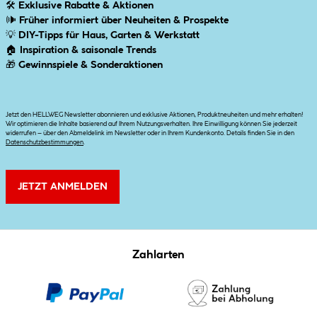
🛠
Exklusive Rabatte & Aktionen
🕪
Früher informiert über Neuheiten & Prospekte
💡
DIY-Tipps für Haus, Garten & Werkstatt
🏠
Inspiration & saisonale Trends
🎁
Gewinnspiele & Sonderaktionen
Jetzt den HELLWEG Newsletter abonnieren und exklusive Aktionen, Produktneuheiten und mehr erhalten!
Wir optimieren die Inhalte basierend auf Ihrem Nutzungsverhalten. Ihre Einwilligung können Sie jederzeit
widerrufen – über den Abmeldelink im Newsletter oder in Ihrem Kundenkonto. Details finden Sie in den
Datenschutzbestimmungen
.
JETZT ANMELDEN
Zahlarten