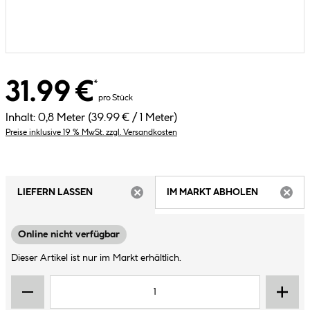
31.99 €
*
pro Stück
Inhalt:
0,8 Meter
(39.99 € / 1 Meter)
Preise inklusive 19 % MwSt. zzgl. Versandkosten
LIEFERN LASSEN
IM MARKT ABHOLEN
ARTIKEL NICHT VERFÜGBAR
ARTIK
Online nicht verfügbar
Dieser Artikel ist nur im Markt erhältlich.