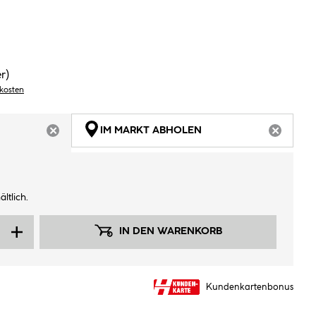
er)
dkosten
IM MARKT ABHOLEN
ARTIKEL NICHT VERFÜGBAR
ARTIKEL
ltlich.
IN DEN WARENKORB
Kundenkartenbonus