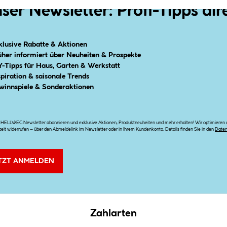
ser Newsletter: Profi-Tipps dir
klusive Rabatte & Aktionen
üher informiert über Neuheiten & Prospekte
Y-Tipps für Haus, Garten & Werkstatt
spiration & saisonale Trends
winnspiele & Sonderaktionen
n HELLWEG Newsletter abonnieren und exklusive Aktionen, Produktneuheiten und mehr erhalten! Wir optimieren di
zeit widerrufen – über den Abmeldelink im Newsletter oder in Ihrem Kundenkonto. Details finden Sie in den
Date
TZT ANMELDEN
Zahlarten