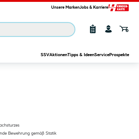
Unsere Marken
Jobs & Karriere
SSV
Aktionen
Tipps & Ideen
Service
Prospekte
lachsturzes
gende Bewehrung gemäß Statik