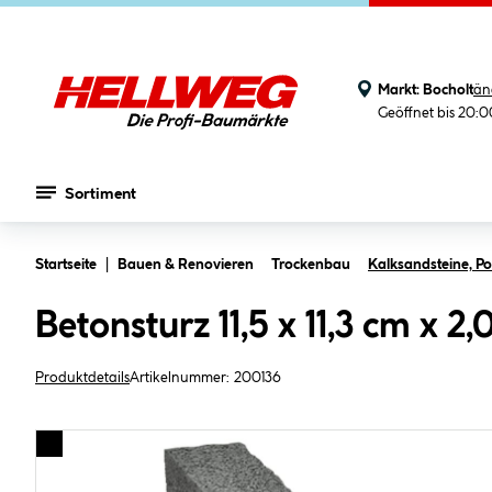
Markt:
Bocholt
än
Geöffnet bis 20:
Sortiment
Zum Hauptinhalt springen
Startseite
Bauen & Renovieren
Trockenbau
Kalksandsteine, P
Betonsturz 11,5 x 11,3 cm x 2
Produktdetails
Artikelnummer:
200136
Bildergalerie überspringen