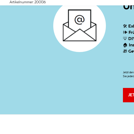
Artikelnummer: 200136
Un
🛠
Ex
🕪
Fr
💡
DI
🏠
In
🎁
Ge
Jetzt de
Sie jeder
JE