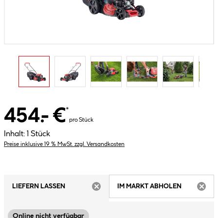
454.- €
*
pro Stück
Inhalt:
1 Stück
Preise inklusive 19 % MwSt. zzgl. Versandkosten
LIEFERN LASSEN
IM MARKT ABHOLEN
ARTIKEL NICHT VERFÜGBAR
ARTIK
Online nicht verfügbar