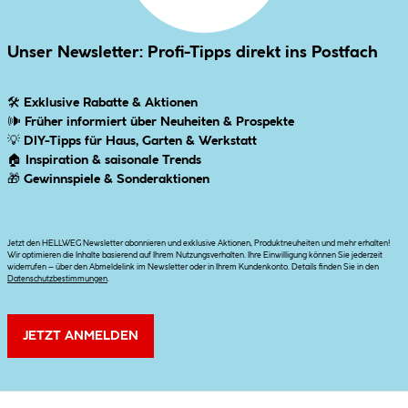
Unser Newsletter: Profi-Tipps direkt ins Postfach
🛠
Exklusive Rabatte & Aktionen
🕪
Früher informiert über Neuheiten & Prospekte
💡
DIY-Tipps für Haus, Garten & Werkstatt
🏠
Inspiration & saisonale Trends
🎁
Gewinnspiele & Sonderaktionen
Jetzt den HELLWEG Newsletter abonnieren und exklusive Aktionen, Produktneuheiten und mehr erhalten!
Wir optimieren die Inhalte basierend auf Ihrem Nutzungsverhalten. Ihre Einwilligung können Sie jederzeit
widerrufen – über den Abmeldelink im Newsletter oder in Ihrem Kundenkonto. Details finden Sie in den
Datenschutzbestimmungen
.
JETZT ANMELDEN