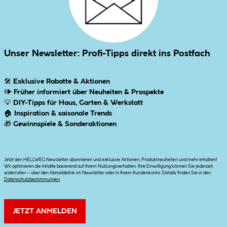
Unser Newsletter: Profi-Tipps direkt ins Postfach
🛠
Exklusive Rabatte & Aktionen
🕪
Früher informiert über Neuheiten & Prospekte
💡
DIY-Tipps für Haus, Garten & Werkstatt
🏠
Inspiration & saisonale Trends
🎁
Gewinnspiele & Sonderaktionen
Jetzt den HELLWEG Newsletter abonnieren und exklusive Aktionen, Produktneuheiten und mehr erhalten!
Wir optimieren die Inhalte basierend auf Ihrem Nutzungsverhalten. Ihre Einwilligung können Sie jederzeit
widerrufen – über den Abmeldelink im Newsletter oder in Ihrem Kundenkonto. Details finden Sie in den
Datenschutzbestimmungen
.
JETZT ANMELDEN