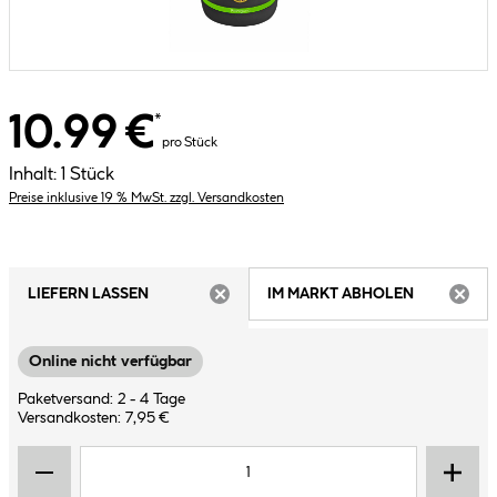
10.99 €
*
pro Stück
Inhalt:
1 Stück
Preise inklusive 19 % MwSt. zzgl. Versandkosten
LIEFERN LASSEN
IM MARKT ABHOLEN
ARTIKEL NICHT VERFÜGBAR
ARTIK
Online nicht verfügbar
Paketversand: 2 - 4 Tage
Versandkosten: 7,95 €