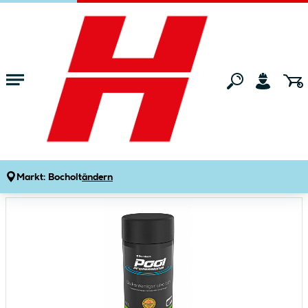
Zum Hauptinhalt springen
Startseite
Gartenmarkt
Pools & Zubehör
Poolchemie
Beckenreiniger
Produktdetails
Artikelnummer:
650045
Markt:
Bocholt
ändern
Bildergalerie überspringen