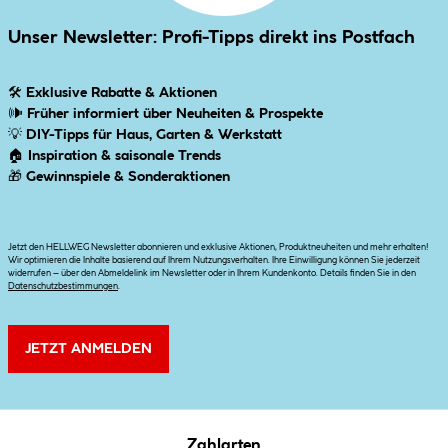
Unser Newsletter: Profi-Tipps direkt ins Postfach
🛠
Exklusive Rabatte & Aktionen
🕪
Früher informiert über Neuheiten & Prospekte
💡
DIY-Tipps für Haus, Garten & Werkstatt
🏠
Inspiration & saisonale Trends
🎁
Gewinnspiele & Sonderaktionen
Jetzt den HELLWEG Newsletter abonnieren und exklusive Aktionen, Produktneuheiten und mehr erhalten!
Wir optimieren die Inhalte basierend auf Ihrem Nutzungsverhalten. Ihre Einwilligung können Sie jederzeit
widerrufen – über den Abmeldelink im Newsletter oder in Ihrem Kundenkonto. Details finden Sie in den
Datenschutzbestimmungen
.
JETZT ANMELDEN
Zahlarten