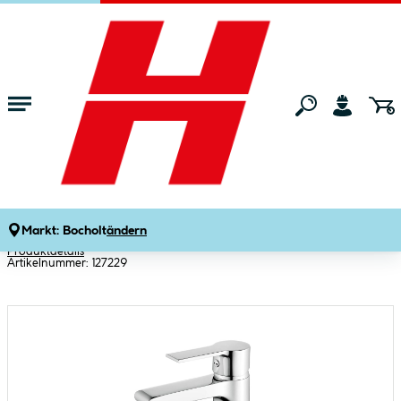
Zum Hauptinhalt springen
Startseite
Bad & Küche
Badarmaturen & Brausen
Waschtischarma
Basic Waschtischarmatur Arles chrom
mit EcoKlick-Funktion inkl
Ablaufgarnitur
Markt:
Bocholt
ändern
Produktdetails
Artikelnummer:
127229
Bildergalerie überspringen