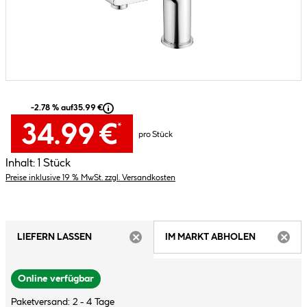
-2.78 % auf
35.99 €
34.99 €
*
pro Stück
Inhalt:
1 Stück
Preise inklusive 19 % MwSt. zzgl. Versandkosten
LIEFERN LASSEN
IM MARKT ABHOLEN
ARTIKEL NICHT VERFÜGBAR
ARTIK
Online verfügbar
Paketversand: 2 - 4 Tage