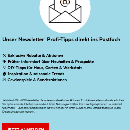
Unser Newsletter: Profi-Tipps direkt ins Postfach
🛠
Exklusive Rabatte & Aktionen
🕪
Früher informiert über Neuheiten & Prospekte
💡
DIY-Tipps für Haus, Garten & Werkstatt
🏠
Inspiration & saisonale Trends
🎁
Gewinnspiele & Sonderaktionen
Jetzt den HELLWEG Newsletter abonnieren und exklusive Aktionen, Produktneuheiten und mehr erhalten!
Wir optimieren die Inhalte basierend auf Ihrem Nutzungsverhalten. Ihre Einwilligung können Sie jederzeit
widerrufen – über den Abmeldelink im Newsletter oder in Ihrem Kundenkonto. Details finden Sie in den
Datenschutzbestimmungen
.
JETZT ANMELDEN