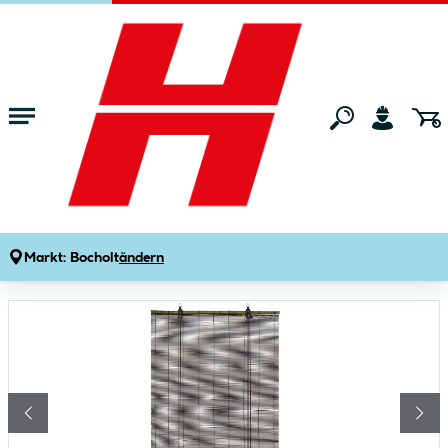
Zum Hauptinhalt springen
Startseite
Wohnen
Vorhänge, Jalousien & Rollos
Rollos
Bambus-Rollo schoko 100x160cm
Produktdetails
Artikelnummer:
859449
Markt:
Bocholt
ändern
Bildergalerie überspringen