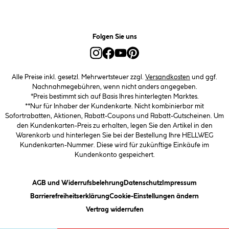
Folgen Sie uns
Alle Preise inkl. gesetzl. Mehrwertsteuer zzgl.
Versandkosten
und ggf.
Nachnahmegebühren, wenn nicht anders angegeben.
*Preis bestimmt sich auf Basis Ihres hinterlegten Marktes.
**Nur für Inhaber der Kundenkarte. Nicht kombinierbar mit
Sofortrabatten, Aktionen, Rabatt-Coupons und Rabatt-Gutscheinen. Um
den Kundenkarten-Preis zu erhalten, legen Sie den Artikel in den
Warenkorb und hinterlegen Sie bei der Bestellung Ihre HELLWEG
Kundenkarten-Nummer. Diese wird für zukünftige Einkäufe im
Kundenkonto gespeichert.
(öffnet ein Dialogfeld)
(öffnet ein Dialogfeld)
(öffnet ein
AGB und Widerrufsbelehrung
Datenschutz
Impressum
(öffnet ein Dialogfeld)
(öffnet ei
Barrierefreiheitserklärung
Cookie-Einstellungen ändern
Vertrag widerrufen