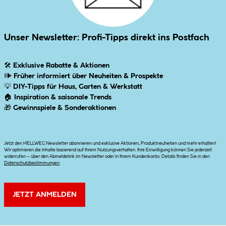
Unser Newsletter: Profi-Tipps direkt ins Postfach
🛠
Exklusive Rabatte & Aktionen
🕪
Früher informiert über Neuheiten & Prospekte
💡
DIY-Tipps für Haus, Garten & Werkstatt
🏠
Inspiration & saisonale Trends
🎁
Gewinnspiele & Sonderaktionen
Jetzt den HELLWEG Newsletter abonnieren und exklusive Aktionen, Produktneuheiten und mehr erhalten!
Wir optimieren die Inhalte basierend auf Ihrem Nutzungsverhalten. Ihre Einwilligung können Sie jederzeit
widerrufen – über den Abmeldelink im Newsletter oder in Ihrem Kundenkonto. Details finden Sie in den
Datenschutzbestimmungen
.
JETZT ANMELDEN