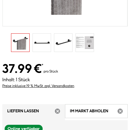
37.99 €
*
pro Stück
Inhalt:
1 Stück
Preise inklusive 19 % MwSt. zzgl. Versandkosten
LIEFERN LASSEN
IM MARKT ABHOLEN
ARTIKEL NICHT VERFÜGBAR
ARTIK
Online verfügbar