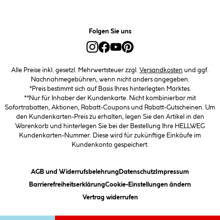
Folgen Sie uns
Alle Preise inkl. gesetzl. Mehrwertsteuer zzgl.
Versandkosten
und ggf.
Nachnahmegebühren, wenn nicht anders angegeben.
*Preis bestimmt sich auf Basis Ihres hinterlegten Marktes.
**Nur für Inhaber der Kundenkarte. Nicht kombinierbar mit
Sofortrabatten, Aktionen, Rabatt-Coupons und Rabatt-Gutscheinen. Um
den Kundenkarten-Preis zu erhalten, legen Sie den Artikel in den
Warenkorb und hinterlegen Sie bei der Bestellung Ihre HELLWEG
Kundenkarten-Nummer. Diese wird für zukünftige Einkäufe im
Kundenkonto gespeichert.
(öffnet ein Dialogfeld)
(öffnet ein Dialogfeld)
(öffnet ein
AGB und Widerrufsbelehrung
Datenschutz
Impressum
(öffnet ein Dialogfeld)
(öffnet ei
Barrierefreiheitserklärung
Cookie-Einstellungen ändern
Vertrag widerrufen