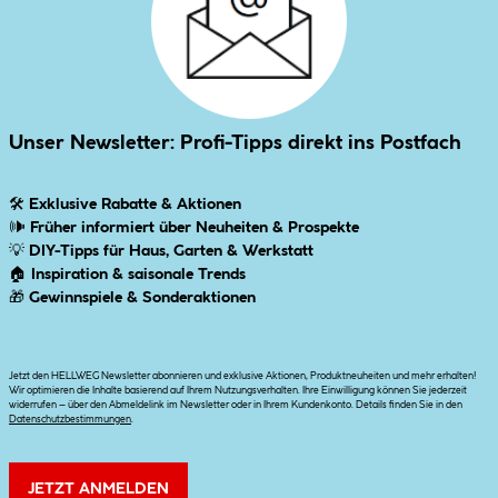
Unser Newsletter: Profi-Tipps direkt ins Postfach
🛠
Exklusive Rabatte & Aktionen
🕪
Früher informiert über Neuheiten & Prospekte
💡
DIY-Tipps für Haus, Garten & Werkstatt
🏠
Inspiration & saisonale Trends
🎁
Gewinnspiele & Sonderaktionen
Jetzt den HELLWEG Newsletter abonnieren und exklusive Aktionen, Produktneuheiten und mehr erhalten!
Wir optimieren die Inhalte basierend auf Ihrem Nutzungsverhalten. Ihre Einwilligung können Sie jederzeit
widerrufen – über den Abmeldelink im Newsletter oder in Ihrem Kundenkonto. Details finden Sie in den
Datenschutzbestimmungen
.
JETZT ANMELDEN