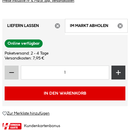
Preise inklusive 19 % MwSt. zzgl. Versandkosten
LIEFERN LASSEN
IM MARKT ABHOLEN
ARTIKEL NICHT VERFÜGBAR
ARTIK
Online verfügbar
Paketversand: 2 - 4 Tage
Versandkosten: 7,95 €
IN DEN WARENKORB
Zur Merkliste hinzufügen
Kundenkartenbonus