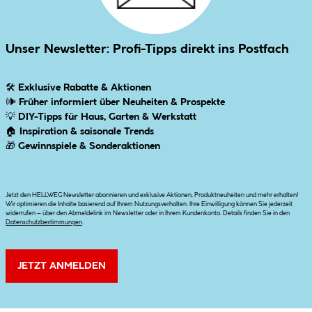
Unser Newsletter: Profi-Tipps direkt ins Postfach
🛠
Exklusive Rabatte & Aktionen
🕪
Früher informiert über Neuheiten & Prospekte
💡
DIY-Tipps für Haus, Garten & Werkstatt
🏠
Inspiration & saisonale Trends
🎁
Gewinnspiele & Sonderaktionen
Jetzt den HELLWEG Newsletter abonnieren und exklusive Aktionen, Produktneuheiten und mehr erhalten!
Wir optimieren die Inhalte basierend auf Ihrem Nutzungsverhalten. Ihre Einwilligung können Sie jederzeit
widerrufen – über den Abmeldelink im Newsletter oder in Ihrem Kundenkonto. Details finden Sie in den
Datenschutzbestimmungen
.
JETZT ANMELDEN