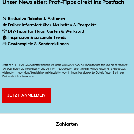
Unser Newsletter: Profi-Tipps direkt ins Postfach
🛠
Exklusive Rabatte & Aktionen
🕪
Früher informiert über Neuheiten & Prospekte
💡
DIY-Tipps für Haus, Garten & Werkstatt
🏠
Inspiration & saisonale Trends
🎁
Gewinnspiele & Sonderaktionen
Jetzt den HELLWEG Newsletter abonnieren und exklusive Aktionen, Produktneuheiten und mehr erhalten!
Wir optimieren die Inhalte basierend auf Ihrem Nutzungsverhalten. Ihre Einwilligung können Sie jederzeit
widerrufen – über den Abmeldelink im Newsletter oder in Ihrem Kundenkonto. Details finden Sie in den
Datenschutzbestimmungen
.
JETZT ANMELDEN
Zahlarten