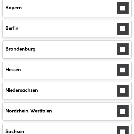
Karte.
Bayern
Dieser
Service
kann
Berlin
Daten
zu
Ihren
Aktivitäten
Brandenburg
sammeln.
Hessen
AKZEPTIEREN
MEHR INFOS
Niedersachsen
Nordrhein-Westfalen
Sachsen