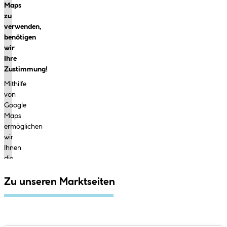
Maps
zu
verwenden,
benötigen
wir
Ihre
Zustimmung!
Mithilfe
von
Google
Maps
ermöglichen
wir
Ihnen
die
Anzeige
von
Zu unseren Marktseiten
Märkten
auf
einer
interaktiven