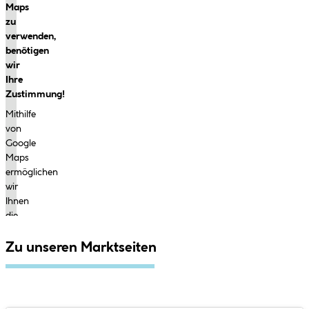
Maps
zu
verwenden,
benötigen
wir
Ihre
Zustimmung!
Mithilfe
von
Google
Maps
ermöglichen
wir
Ihnen
die
Anzeige
von
Zu unseren Marktseiten
Märkten
auf
einer
interaktiven