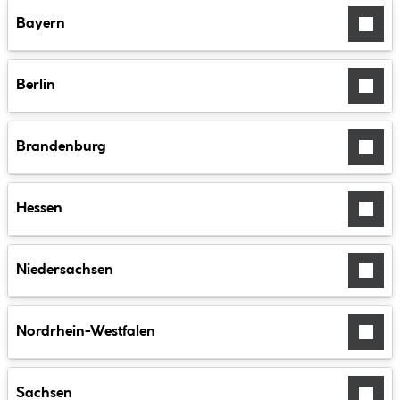
Karte.
Bayern
Dieser
Service
kann
Berlin
Daten
zu
Ihren
Aktivitäten
Brandenburg
sammeln.
Hessen
AKZEPTIEREN
MEHR INFOS
Niedersachsen
Nordrhein-Westfalen
Sachsen