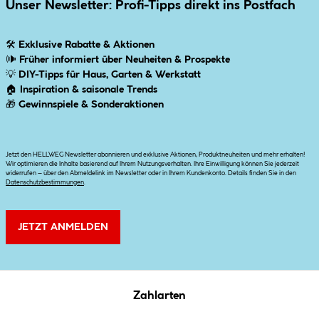
Unser Newsletter: Profi-Tipps direkt ins Postfach
🛠
Exklusive Rabatte & Aktionen
🕪
Früher informiert über Neuheiten & Prospekte
💡
DIY-Tipps für Haus, Garten & Werkstatt
🏠
Inspiration & saisonale Trends
🎁
Gewinnspiele & Sonderaktionen
Jetzt den HELLWEG Newsletter abonnieren und exklusive Aktionen, Produktneuheiten und mehr erhalten!
Wir optimieren die Inhalte basierend auf Ihrem Nutzungsverhalten. Ihre Einwilligung können Sie jederzeit
widerrufen – über den Abmeldelink im Newsletter oder in Ihrem Kundenkonto. Details finden Sie in den
Datenschutzbestimmungen
.
JETZT ANMELDEN
Zahlarten