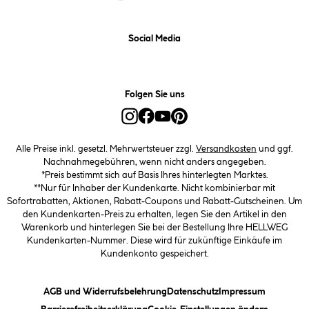
Social Media
Folgen Sie uns
Alle Preise inkl. gesetzl. Mehrwertsteuer zzgl.
Versandkosten
und ggf.
Nachnahmegebühren, wenn nicht anders angegeben.
*Preis bestimmt sich auf Basis Ihres hinterlegten Marktes.
**Nur für Inhaber der Kundenkarte. Nicht kombinierbar mit
Sofortrabatten, Aktionen, Rabatt-Coupons und Rabatt-Gutscheinen. Um
den Kundenkarten-Preis zu erhalten, legen Sie den Artikel in den
Warenkorb und hinterlegen Sie bei der Bestellung Ihre HELLWEG
Kundenkarten-Nummer. Diese wird für zukünftige Einkäufe im
Kundenkonto gespeichert.
(öffnet ein Dialogfeld)
(öffnet ein Dialogfeld)
(öffnet ein
AGB und Widerrufsbelehrung
Datenschutz
Impressum
(öffnet ein Dialogfeld)
(öffnet ei