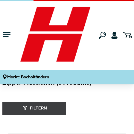
Zum Hauptinhalt springen
Startseite
Marken
Zipper Maschinen
Markt:
Bocholt
ändern
Zipper Maschinen (
3
Produkte
)
FILTERN