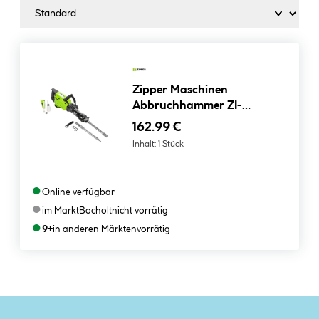
Zipper Maschinen
Abbruchhammer ZI-
ABH1500D
162.99 €
Inhalt:
1 Stück
●
Online verfügbar
●
im Markt
Bocholt
nicht vorrätig
●
9+
in anderen Märkten
vorrätig