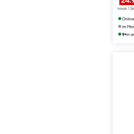
24.
Inhalt:
1 S
●
Online
●
im Mar
●
9+
in 