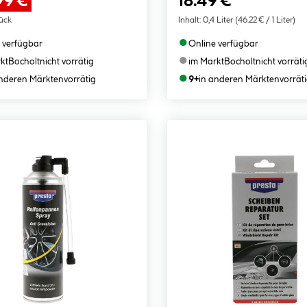
99 €
18.49 €
tück
Inhalt:
0,4 Liter
(46.22 € / 1 Liter)
●
 verfügbar
Online verfügbar
●
kt
Bocholt
nicht vorrätig
im Markt
Bocholt
nicht vorräti
●
anderen Märkten
vorrätig
9+
in anderen Märkten
vorrät