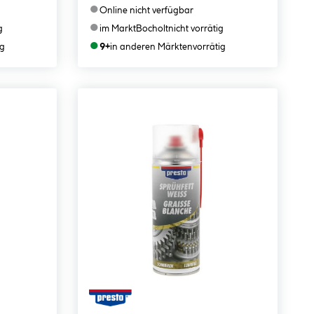
●
Online nicht verfügbar
●
g
im Markt
Bocholt
nicht vorrätig
●
ig
9+
in anderen Märkten
vorrätig