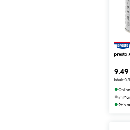
presto
9.49
Inhalt:
0,2
●
Online
●
im Mar
●
9+
in 