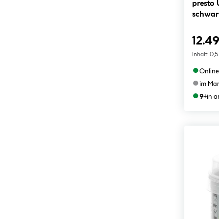
presto Unterbodenschutz
schwar
12.49
Inhalt:
0,5
●
Online
●
im Mar
●
9+
in 