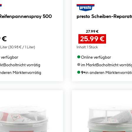
 Reifenpannenspray 500
presto Scheiben-Reparat
27.99 €
 €
25.99 €
 Liter
(30.98 € / 1 Liter)
Inhalt:
1 Stück
●
 verfügbar
Online verfügbar
●
kt
Bocholt
nicht vorrätig
im Markt
Bocholt
nicht vorräti
●
anderen Märkten
vorrätig
9+
in anderen Märkten
vorrät