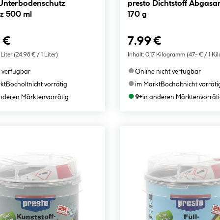
presto Dichtstoff Abgasanlage
z 500 ml
170 g
 €
7.99 €
 Liter
(24.98 € / 1 Liter)
Inhalt:
0,17 Kilogramm
(47.- € / 1 K
●
 verfügbar
Online nicht verfügbar
●
kt
Bocholt
nicht vorrätig
im Markt
Bocholt
nicht vorräti
●
anderen Märkten
vorrätig
9+
in anderen Märkten
vorrät