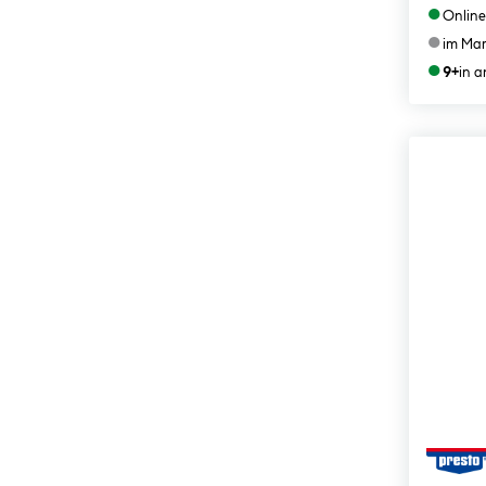
●
Online
●
im Mar
●
9+
in 