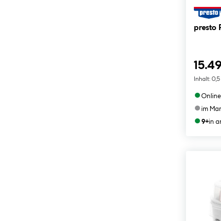
presto
15.49
Inhalt:
0,5
●
Online
●
im Mar
●
9+
in 