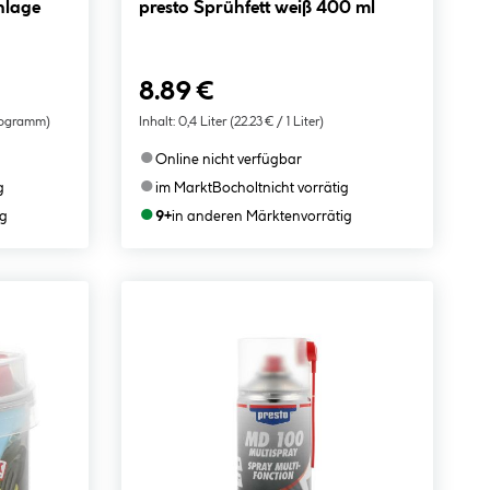
presto Sprühfett weiß 400 ml
8.89 €
ilogramm)
Inhalt:
0,4 Liter
(22.23 € / 1 Liter)
●
Online nicht verfügbar
●
g
im Markt
Bocholt
nicht vorrätig
●
ig
9+
in anderen Märkten
vorrätig