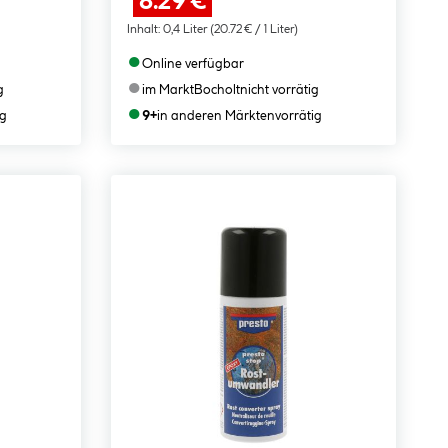
8.29 €
Inhalt:
0,4 Liter
(20.72 € / 1 Liter)
●
Online verfügbar
●
g
im Markt
Bocholt
nicht vorrätig
●
ig
9+
in anderen Märkten
vorrätig