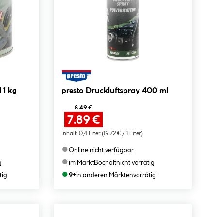
el 1 kg
presto Druckluftspray 400 ml
8.49 €
7.89 €
Inhalt:
0,4 Liter
(19.72 € / 1 Liter)
●
Online nicht verfügbar
●
g
im Markt
Bocholt
nicht vorrätig
●
tig
9+
in anderen Märkten
vorrätig