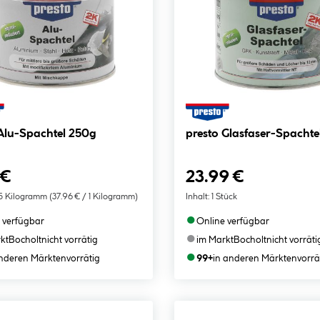
 Alu-Spachtel 250g
presto Glasfaser-Spacht
 €
23.99 €
5 Kilogramm
(37.96 € / 1 Kilogramm)
Inhalt:
1 Stück
●
 verfügbar
Online verfügbar
●
kt
Bocholt
nicht vorrätig
im Markt
Bocholt
nicht vorräti
●
anderen Märkten
vorrätig
99+
in anderen Märkten
vorrä