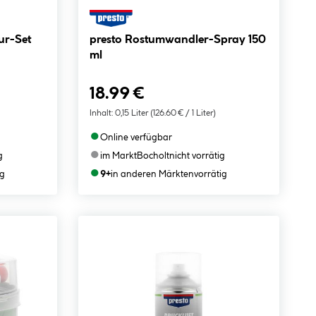
ur-Set
presto Rostumwandler-Spray 150
ml
18.99 €
Inhalt:
0,15 Liter
(126.60 € / 1 Liter)
●
Online verfügbar
●
g
im Markt
Bocholt
nicht vorrätig
●
ig
9+
in anderen Märkten
vorrätig