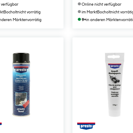
●
 verfügbar
Online nicht verfügbar
●
kt
Bocholt
nicht vorrätig
im Markt
Bocholt
nicht vorräti
●
anderen Märkten
vorrätig
9+
in anderen Märkten
vorrät