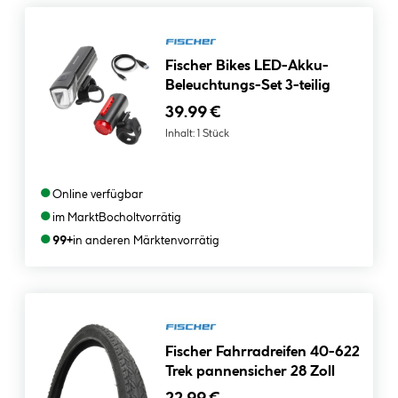
Fischer Bikes LED-Akku-
Beleuchtungs-Set 3-teilig
39.99 €
Inhalt:
1 Stück
●
Online verfügbar
●
im Markt
Bocholt
vorrätig
●
99+
in anderen Märkten
vorrätig
Fischer Fahrradreifen 40-622
Trek pannensicher 28 Zoll