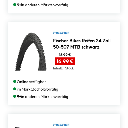
●
9+
in anderen Märkten
vorrätig
Fischer Bikes Reifen 24 Zoll
50-507 MTB schwarz
18.99 €
16.99 €
Inhalt:
1 Stück
●
Online verfügbar
●
im Markt
Bocholt
vorrätig
●
9+
in anderen Märkten
vorrätig