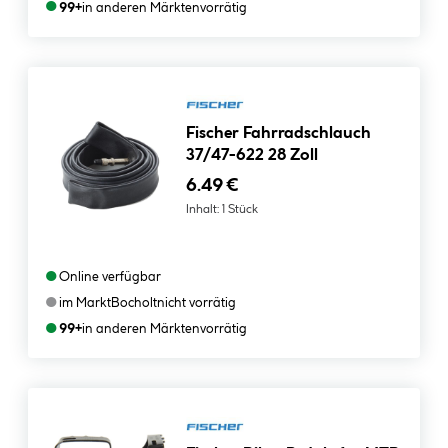
●
99+
in anderen Märkten
vorrätig
Fischer Fahrradschlauch
37/47-622 28 Zoll
6.49 €
Inhalt:
1 Stück
●
Online verfügbar
●
im Markt
Bocholt
nicht vorrätig
●
99+
in anderen Märkten
vorrätig