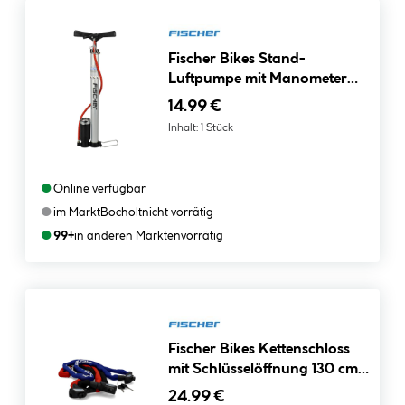
Fischer Bikes Stand-
Luftpumpe mit Manometer
alle Ventile silber
14.99 €
Inhalt:
1 Stück
●
Online verfügbar
●
im Markt
Bocholt
nicht vorrätig
●
99+
in anderen Märkten
vorrätig
Fischer Bikes Kettenschloss
mit Schlüsselöffnung 130 cm 6
mm
24.99 €