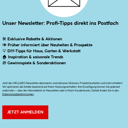
Unser Newsletter: Profi-Tipps direkt ins Postfach
🛠
Exklusive Rabatte & Aktionen
🕪
Früher informiert über Neuheiten & Prospekte
💡
DIY-Tipps für Haus, Garten & Werkstatt
🏠
Inspiration & saisonale Trends
🎁
Gewinnspiele & Sonderaktionen
Jetzt den HELLWEG Newsletter abonnieren und exklusive Aktionen, Produktneuheiten und mehr erhalten!
Wir optimieren die Inhalte basierend auf Ihrem Nutzungsverhalten. Ihre Einwilligung können Sie jederzeit
widerrufen – über den Abmeldelink im Newsletter oder in Ihrem Kundenkonto. Details finden Sie in den
Datenschutzbestimmungen
.
JETZT ANMELDEN