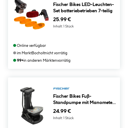
Fischer Bikes LED-Leuchten-
Set batteriebetrieben 7-teilig
25.99 €
Inhalt:
1 Stück
●
Online verfügbar
●
im Markt
Bocholt
nicht vorrätig
●
99+
in anderen Märkten
vorrätig
Fischer Bikes Fuß-
Standpumpe mit Manometer
und Adapter schwarz
24.99 €
Inhalt:
1 Stück