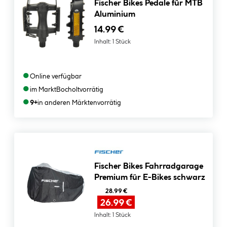
Fischer Bikes Pedale für MTB
Aluminium
14.99 €
Inhalt:
1 Stück
●
Online verfügbar
●
im Markt
Bocholt
vorrätig
●
9+
in anderen Märkten
vorrätig
Fischer Bikes Fahrradgarage
Premium für E-Bikes schwarz
28.99 €
26.99 €
Inhalt:
1 Stück