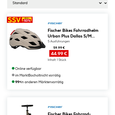
Fischer Bikes Fahrradhelm
Urban Plus Dallas S/M
hellgrau
5 Ausführungen
59.99 €
44.99 €
Inhalt:
1 Stück
●
Online verfügbar
●
im Markt
Bocholt
nicht vorrätig
●
99+
in anderen Märkten
vorrätig
Fischer Bikes Fahrrad-