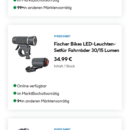
●
im Markt
Bocholt
vorrätig
●
99+
in anderen Märkten
vorrätig
Fischer Bikes LED-Leuchten-
Setfür Fahrräder 30/15 Lumen
34.99 €
Inhalt:
1 Stück
●
Online verfügbar
●
im Markt
Bocholt
vorrätig
●
9+
in anderen Märkten
vorrätig