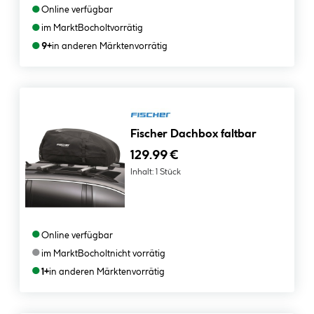
●
Online verfügbar
●
im Markt
Bocholt
vorrätig
●
9+
in anderen Märkten
vorrätig
Fischer Dachbox faltbar
129.99 €
Inhalt:
1 Stück
●
Online verfügbar
●
im Markt
Bocholt
nicht vorrätig
●
1+
in anderen Märkten
vorrätig