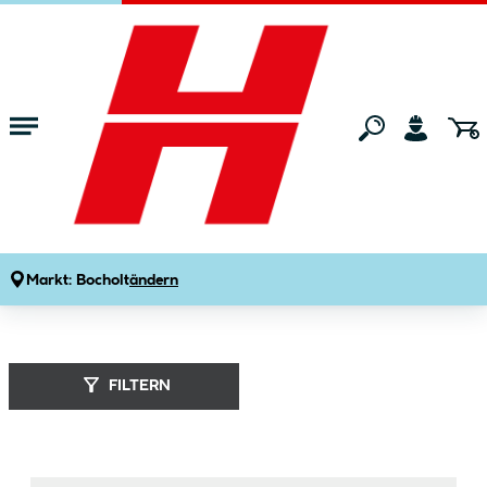
Zum Hauptinhalt springen
Startseite
Marken
Fischer Bikes
Markt:
Bocholt
ändern
Fischer Bikes (
344
Produkte
)
FILTERN