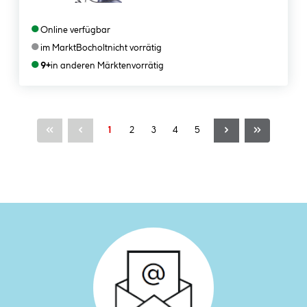
●
Online verfügbar
●
im Markt
Bocholt
nicht vorrätig
●
9+
in anderen Märkten
vorrätig
Seite
Seite
Seite
Seite
Seite
1
2
3
4
5