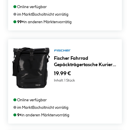
●
Online verfügbar
●
im Markt
Bocholt
nicht vorrätig
●
99+
in anderen Märkten
vorrätig
Fischer Fahrrad
Gepäckträgertasche Kurier
schwarz
19.99 €
Inhalt:
1 Stück
●
Online verfügbar
●
im Markt
Bocholt
nicht vorrätig
●
9+
in anderen Märkten
vorrätig