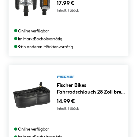
17.99 €
Inhalt:
1 Stück
●
Online verfügbar
●
im Markt
Bocholt
vorrätig
●
9+
in anderen Märkten
vorrätig
Fischer Bikes
Fahrradschlauch 28 Zoll breit
AV
14.99 €
Inhalt:
1 Stück
●
Online verfügbar