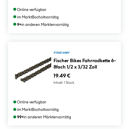
●
Online verfügbar
●
im Markt
Bocholt
vorrätig
●
9+
in anderen Märkten
vorrätig
Fischer Bikes Fahrradkette 6-
8fach 1/2 x 3/32 Zoll
19.49 €
Inhalt:
1 Stück
●
Online verfügbar
●
im Markt
Bocholt
vorrätig
●
99+
in anderen Märkten
vorrätig