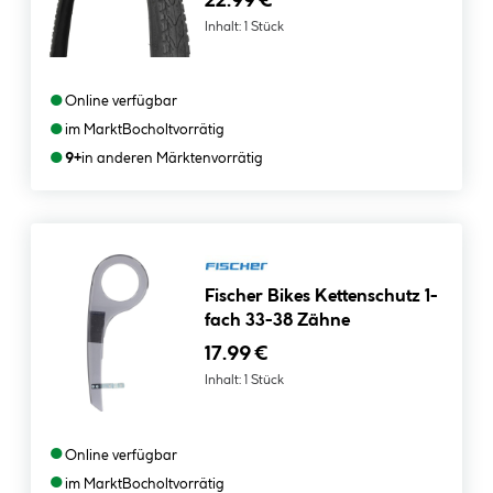
22.99 €
Inhalt:
1 Stück
●
Online verfügbar
●
im Markt
Bocholt
vorrätig
●
9+
in anderen Märkten
vorrätig
Fischer Bikes Kettenschutz 1-
fach 33-38 Zähne
17.99 €
Inhalt:
1 Stück
●
Online verfügbar
●
im Markt
Bocholt
vorrätig