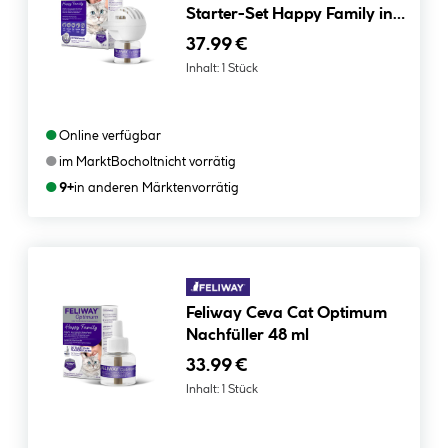
Starter-Set Happy Family inkl.
Verdampfer & 48 ml
37.99 €
Inhalt:
1 Stück
●
Online verfügbar
●
im Markt
Bocholt
nicht vorrätig
●
9+
in anderen Märkten
vorrätig
Feliway Ceva Cat Optimum
Nachfüller 48 ml
33.99 €
Inhalt:
1 Stück