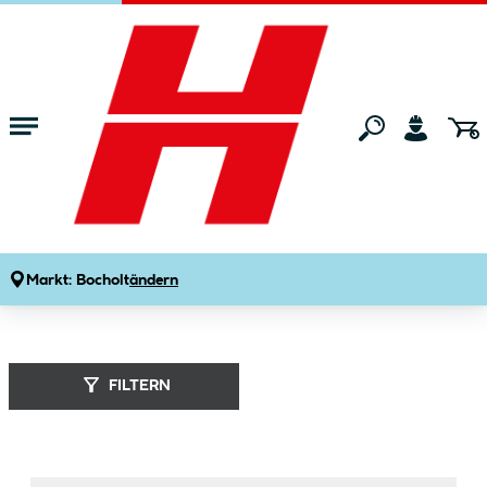
Zum Hauptinhalt springen
Startseite
Marken
Feliway
Markt:
Bocholt
ändern
Feliway (
5
Produkte
)
FILTERN