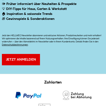
🕪
Früher informiert über Neuheiten & Prospekte
💡
DIY-Tipps für Haus, Garten & Werkstatt
🏠
Inspiration & saisonale Trends
🎁
Gewinnspiele & Sonderaktionen
Jetzt den HELLWEG Newsletter abonnieren und exklusive Aktionen, Produktneuheiten und mehr erhalten!
Wir optimieren die Inhalte basierend auf Ihrem Nutzungsverhalten. Ihre Einwilligung können Sie jederzeit
widerrufen – über den Abmeldelink im Newsletter oder in Ihrem Kundenkonto. Details finden Sie in den
Datenschutzbestimmungen
.
JETZT ANMELDEN
Zahlarten