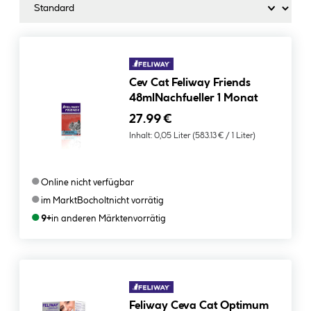
Cev Cat Feliway Friends
48mlNachfueller 1 Monat
27.99 €
Inhalt:
0,05 Liter
(583.13 € / 1 Liter)
●
Online nicht verfügbar
●
im Markt
Bocholt
nicht vorrätig
●
9+
in anderen Märkten
vorrätig
Feliway Ceva Cat Optimum