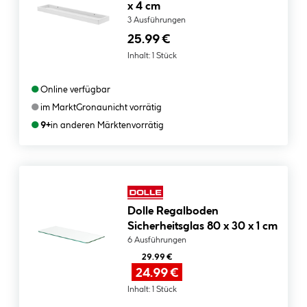
x 4 cm
3 Ausführungen
25.99 €
Inhalt:
1 Stück
●
Online verfügbar
●
im Markt
Gronau
nicht vorrätig
●
9+
in anderen Märkten
vorrätig
Dolle Regalboden
Sicherheitsglas 80 x 30 x 1 cm
6 Ausführungen
29.99 €
24.99 €
Inhalt:
1 Stück