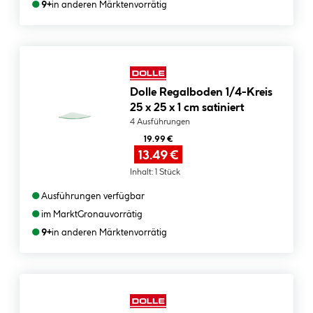
●
9+
in anderen Märkten
vorrätig
Dolle Regalboden 1/4-Kreis
25 x 25 x 1 cm satiniert
4 Ausführungen
19.99 €
13.49 €
Inhalt:
1 Stück
●
Ausführungen verfügbar
●
im Markt
Gronau
vorrätig
●
9+
in anderen Märkten
vorrätig