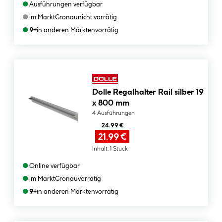
●
Ausführungen verfügbar
●
im Markt
Gronau
nicht vorrätig
●
9+
in anderen Märkten
vorrätig
Dolle Regalhalter Rail silber 19
x 800 mm
4 Ausführungen
24.99 €
21.99 €
Inhalt:
1 Stück
●
Online verfügbar
●
im Markt
Gronau
vorrätig
●
9+
in anderen Märkten
vorrätig