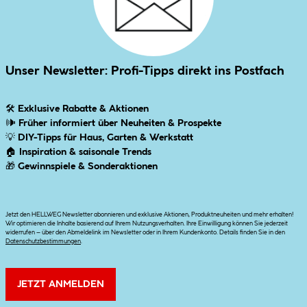
Unser Newsletter: Profi-Tipps direkt ins Postfach
🛠
Exklusive Rabatte & Aktionen
🕪
Früher informiert über Neuheiten & Prospekte
💡
DIY-Tipps für Haus, Garten & Werkstatt
🏠
Inspiration & saisonale Trends
🎁
Gewinnspiele & Sonderaktionen
Jetzt den HELLWEG Newsletter abonnieren und exklusive Aktionen, Produktneuheiten und mehr erhalten!
Wir optimieren die Inhalte basierend auf Ihrem Nutzungsverhalten. Ihre Einwilligung können Sie jederzeit
widerrufen – über den Abmeldelink im Newsletter oder in Ihrem Kundenkonto. Details finden Sie in den
Datenschutzbestimmungen
.
JETZT ANMELDEN