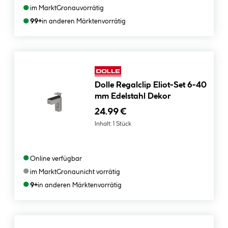
●
im Markt
Gronau
vorrätig
●
99+
in anderen Märkten
vorrätig
Dolle Regalclip Eliot-Set 6-40
mm Edelstahl Dekor
24.99 €
Inhalt:
1 Stück
●
Online verfügbar
●
im Markt
Gronau
nicht vorrätig
●
9+
in anderen Märkten
vorrätig