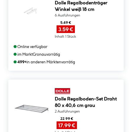
Dolle Regalbodenträger
Winkel weiß 18 cm
6 Ausführungen
5.49 €
3.59 €
Inhalt:
1 Stück
●
Online verfügbar
●
im Markt
Gronau
vorrätig
●
499+
in anderen Märkten
vorrätig
Dolle Regalboden-Set Draht
80 x 40,6 cm grau
2 Ausführungen
22.99 €
17.99 €