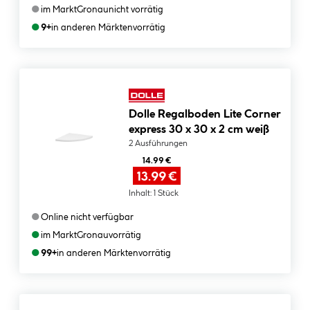
●
im Markt
Gronau
nicht vorrätig
●
9+
in anderen Märkten
vorrätig
Dolle Regalboden Lite Corner
express 30 x 30 x 2 cm weiß
2 Ausführungen
14.99 €
13.99 €
Inhalt:
1 Stück
●
Online nicht verfügbar
●
im Markt
Gronau
vorrätig
●
99+
in anderen Märkten
vorrätig