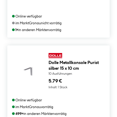
●
Online verfügbar
●
im Markt
Gronau
nicht vorrätig
●
1+
in anderen Märkten
vorrätig
Dolle Metallkonsole Purist
silber 15 x 10 cm
10 Ausführungen
5.79 €
Inhalt:
1 Stück
●
Online verfügbar
●
im Markt
Gronau
vorrätig
●
499+
in anderen Märkten
vorrätig