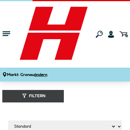
Zum Hauptinhalt springen
Startseite
Marken
Dolle
Dolle (
125
Produkte
)
Markt:
Gronau
ändern
FILTERN