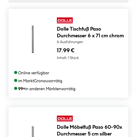
Dolle Tischfuß Paso
Durchmesser 6 x 71 cm chrom
6 Ausführungen
17.99 €
Inhalt:
1 Stück
●
Online verfügbar
●
im Markt
Gronau
vorrätig
●
99+
in anderen Märkten
vorrätig
Dolle Möbelfuß Paso 60-90x
Durchmesser 5 cm silber