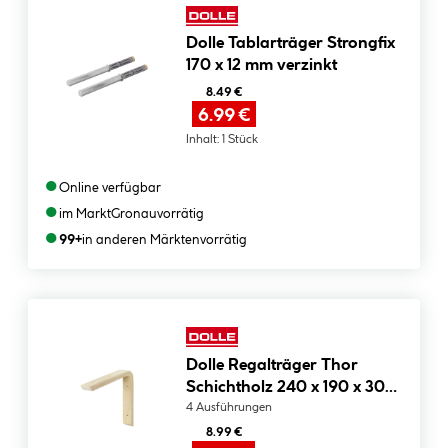
Dolle Tablarträger Strongfix
170 x 12 mm verzinkt
8.49 €
6.99 €
Inhalt:
1 Stück
●
Online verfügbar
●
im Markt
Gronau
vorrätig
●
99+
in anderen Märkten
vorrätig
Dolle Regalträger Thor
Schichtholz 240 x 190 x 30
mm
4 Ausführungen
8.99 €