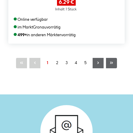
6.29 €
Inhalt:
1 Stück
●
Online verfügbar
●
im Markt
Gronau
vorrätig
●
499+
in anderen Märkten
vorrätig
Seite
Seite
Seite
Seite
Seite
1
2
3
4
5