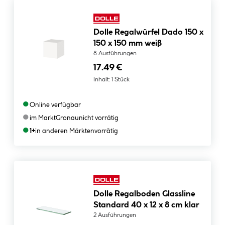
Dolle Regalwürfel Dado 150 x
150 x 150 mm weiß
8 Ausführungen
17.49 €
Inhalt:
1 Stück
●
Online verfügbar
●
im Markt
Gronau
nicht vorrätig
●
1+
in anderen Märkten
vorrätig
Dolle Regalboden Glassline
Standard 40 x 12 x 8 cm klar
2 Ausführungen