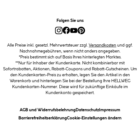
Folgen Sie uns
Alle Preise inkl. gesetzl. Mehrwertsteuer zzgl.
Versandkosten
und ggf.
Nachnahmegebühren, wenn nicht anders angegeben.
*Preis bestimmt sich auf Basis Ihres hinterlegten Marktes.
**Nur für Inhaber der Kundenkarte. Nicht kombinierbar mit
Sofortrabatten, Aktionen, Rabatt-Coupons und Rabatt-Gutscheinen. Um
den Kundenkarten-Preis zu erhalten, legen Sie den Artikel in den
Warenkorb und hinterlegen Sie bei der Bestellung Ihre HELLWEG
Kundenkarten-Nummer. Diese wird für zukünftige Einkäufe im
Kundenkonto gespeichert.
(öffnet ein Dialogfeld)
(öffnet ein Dialogfeld)
(öffnet ein
AGB und Widerrufsbelehrung
Datenschutz
Impressum
(öffnet ein Dialogfeld)
(öffnet ei
Barrierefreiheitserklärung
Cookie-Einstellungen ändern
Vertrag widerrufen