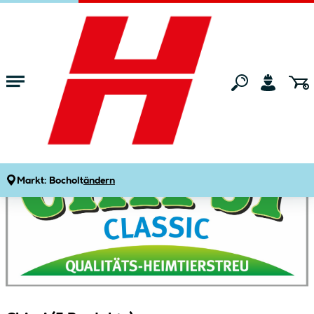
Zum Hauptinhalt springen
Startseite
Marken
Chipsi
Markt:
Bocholt
ändern