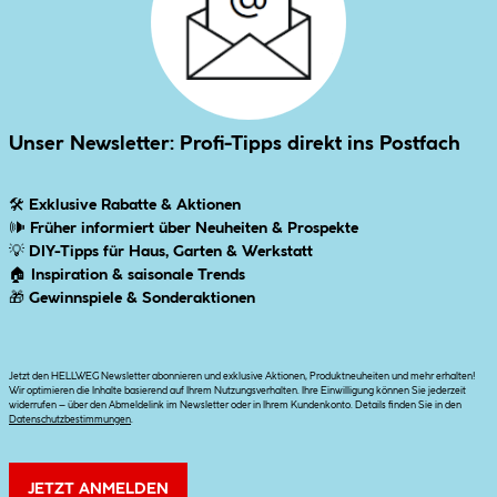
Unser Newsletter: Profi-Tipps direkt ins Postfach
🛠
Exklusive Rabatte & Aktionen
🕪
Früher informiert über Neuheiten & Prospekte
💡
DIY-Tipps für Haus, Garten & Werkstatt
🏠
Inspiration & saisonale Trends
🎁
Gewinnspiele & Sonderaktionen
Jetzt den HELLWEG Newsletter abonnieren und exklusive Aktionen, Produktneuheiten und mehr erhalten!
Wir optimieren die Inhalte basierend auf Ihrem Nutzungsverhalten. Ihre Einwilligung können Sie jederzeit
widerrufen – über den Abmeldelink im Newsletter oder in Ihrem Kundenkonto. Details finden Sie in den
Datenschutzbestimmungen
.
JETZT ANMELDEN