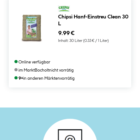
Chipsi Hanf-Einstreu Clean 30
L
9.99 €
Inhalt:
30 Liter
(0.33 € / 1 Liter)
●
Online verfügbar
●
im Markt
Bocholt
nicht vorrätig
●
9+
in anderen Märkten
vorrätig