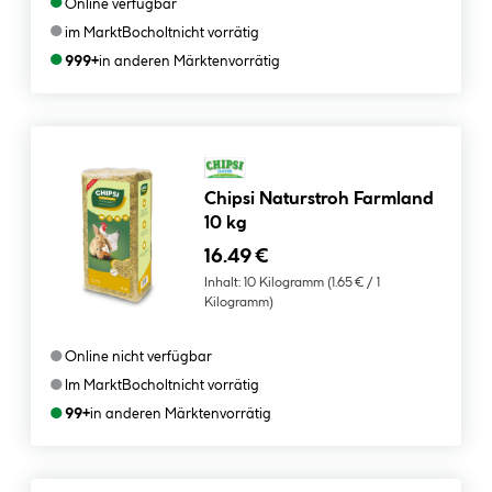
●
Online verfügbar
●
im Markt
Bocholt
nicht vorrätig
●
999+
in anderen Märkten
vorrätig
Chipsi Naturstroh Farmland
10 kg
16.49 €
Inhalt:
10 Kilogramm
(1.65 € / 1
Kilogramm)
●
Online nicht verfügbar
●
Im Markt
Bocholt
nicht vorrätig
●
99+
in anderen Märkten
vorrätig