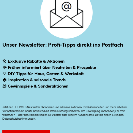
Unser Newsletter: Profi-Tipps direkt ins Postfach
🛠
Exklusive Rabatte & Aktionen
🕪
Früher informiert über Neuheiten & Prospekte
💡
DIY-Tipps für Haus, Garten & Werkstatt
🏠
Inspiration & saisonale Trends
🎁
Gewinnspiele & Sonderaktionen
Jetzt den HELLWEG Newsletter abonnieren und exklusive Aktionen, Produktneuheiten und mehr erhalten!
Wir optimieren die Inhalte basierend auf Ihrem Nutzungsverhalten. Ihre Einwilligung können Sie jederzeit
widerrufen – über den Abmeldelink im Newsletter oder in Ihrem Kundenkonto. Details finden Sie in den
Datenschutzbestimmungen
.