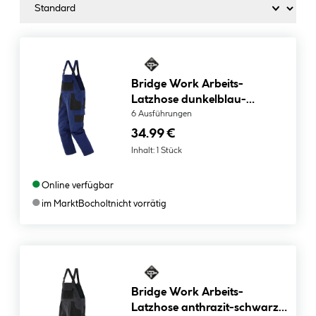
Bridge Work Arbeits-
Latzhose dunkelblau-
schwarz Größe 58
6 Ausführungen
34.99 €
Inhalt:
1 Stück
●
Online verfügbar
●
im Markt
Bocholt
nicht vorrätig
Bridge Work Arbeits-
Latzhose anthrazit-schwarz