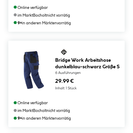
●
Online verfügbar
●
im Markt
Bocholt
nicht vorrätig
●
9+
in anderen Märkten
vorrätig
Bridge Work Arbeitshose
dunkelblau-schwarz Größe S
6 Ausführungen
29.99 €
Inhalt:
1 Stück
●
Online verfügbar
●
im Markt
Bocholt
nicht vorrätig
●
9+
in anderen Märkten
vorrätig