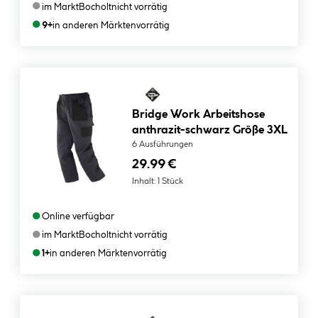
●
im Markt
Bocholt
nicht vorrätig
●
9+
in anderen Märkten
vorrätig
Bridge Work Arbeitshose
anthrazit-schwarz Größe 3XL
6 Ausführungen
29.99 €
Inhalt:
1 Stück
●
Online verfügbar
●
im Markt
Bocholt
nicht vorrätig
●
1+
in anderen Märkten
vorrätig