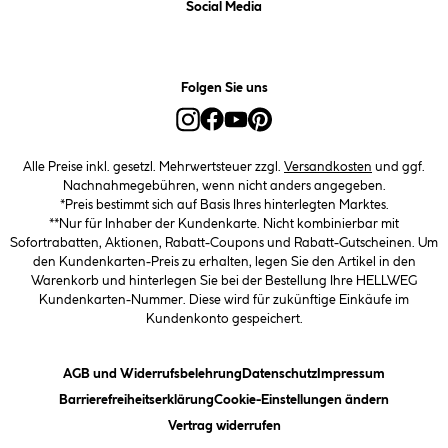
Social Media
Folgen Sie uns
Alle Preise inkl. gesetzl. Mehrwertsteuer zzgl.
Versandkosten
und ggf.
Nachnahmegebühren, wenn nicht anders angegeben.
*Preis bestimmt sich auf Basis Ihres hinterlegten Marktes.
**Nur für Inhaber der Kundenkarte. Nicht kombinierbar mit
Sofortrabatten, Aktionen, Rabatt-Coupons und Rabatt-Gutscheinen. Um
den Kundenkarten-Preis zu erhalten, legen Sie den Artikel in den
Warenkorb und hinterlegen Sie bei der Bestellung Ihre HELLWEG
Kundenkarten-Nummer. Diese wird für zukünftige Einkäufe im
Kundenkonto gespeichert.
(öffnet ein Dialogfeld)
(öffnet ein Dialogfeld)
(öffnet ein
AGB und Widerrufsbelehrung
Datenschutz
Impressum
(öffnet ein Dialogfeld)
(öffnet ei
Barrierefreiheitserklärung
Cookie-Einstellungen ändern
Vertrag widerrufen