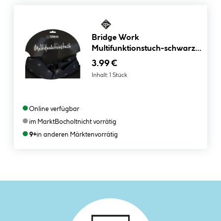
Bridge Work
Multifunktionstuch-schwarz-
grau
3.99 €
Inhalt:
1 Stück
●
Online verfügbar
●
im Markt
Bocholt
nicht vorrätig
●
9+
in anderen Märkten
vorrätig