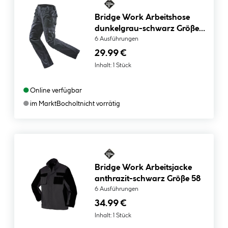
Bridge Work Arbeitshose
dunkelgrau-schwarz Größe
58
6 Ausführungen
29.99 €
Inhalt:
1 Stück
●
Online verfügbar
●
im Markt
Bocholt
nicht vorrätig
Bridge Work Arbeitsjacke
anthrazit-schwarz Größe 58
6 Ausführungen
34.99 €
Inhalt:
1 Stück