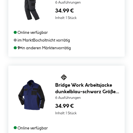
Größe 50
6 Ausführungen
34.99 €
Inhalt:
1 Stück
●
Online verfügbar
●
im Markt
Bocholt
nicht vorrätig
●
9+
in anderen Märkten
vorrätig
Bridge Work Arbeitsjacke
dunkelblau-schwarz Größe
54
6 Ausführungen
34.99 €
Inhalt:
1 Stück
●
Online verfügbar