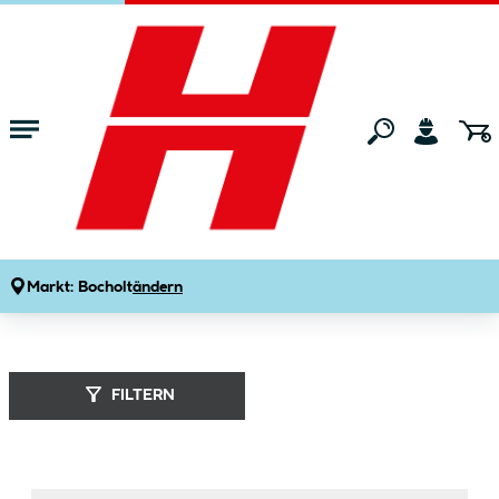
Zum Hauptinhalt springen
Startseite
Marken
Bridge Work
Markt:
Bocholt
ändern
Bridge Work (
10
Produkte
)
FILTERN