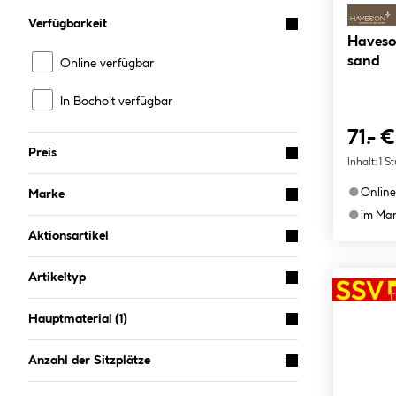
Verfügbarkeit
Haveso
sand
Online verfügbar
In Bocholt verfügbar
71.- €
Preis
Inhalt:
1 S
●
Online
Marke
●
im Mar
Aktionsartikel
Artikeltyp
Hauptmaterial
(1)
Anzahl der Sitzplätze