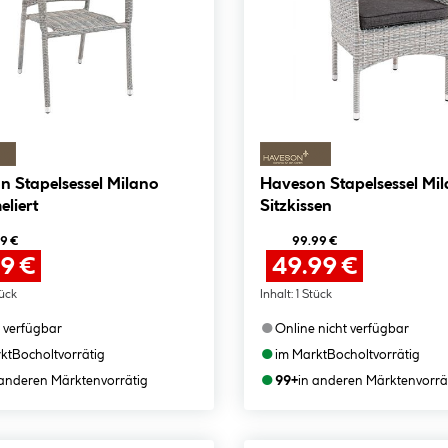
n Stapelsessel Milano
Haveson Stapelsessel Mil
liert
Sitzkissen
9 €
99.99 €
99 €
49.99 €
tück
Inhalt:
1 Stück
●
 verfügbar
Online nicht verfügbar
●
kt
Bocholt
vorrätig
im Markt
Bocholt
vorrätig
●
 anderen Märkten
vorrätig
99+
in anderen Märkten
vorrä