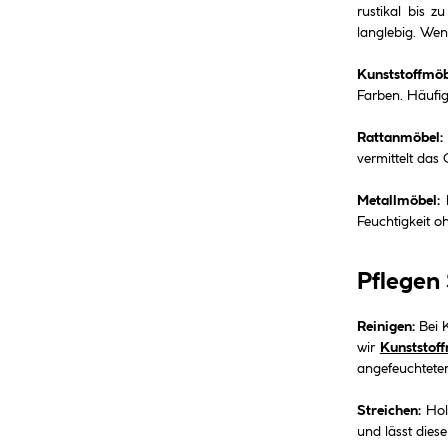
rustikal bis 
langlebig. Wen
Kunststoffmöb
Farben. Häufig
Rattanmöbel:
vermittelt das 
Metallmöbel:
H
Feuchtigkeit o
Pflegen
Reinigen:
Bei K
wir
Kunststoff
angefeuchteten
Streichen:
Holz
und lässt dies