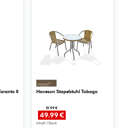
aranto II
Haveson Stapelstuhl Tobago
51.99 €
49.99 €
Inhalt:
1 Stück