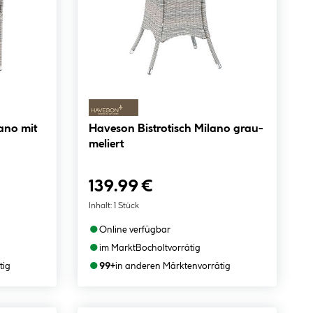
ano mit
Haveson Bistrotisch Milano grau-
meliert
139.99 €
Inhalt:
1 Stück
●
Online verfügbar
●
im Markt
Bocholt
vorrätig
●
tig
99+
in anderen Märkten
vorrätig