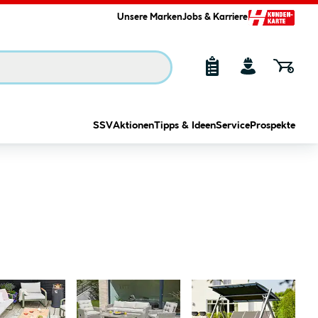
Unsere Marken
Jobs & Karriere
SSV
Aktionen
Tipps & Ideen
Service
Prospekte