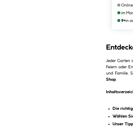
●
Online
●
im Mar
●
9+
in 
Entdeck
Jeder Garten is
Feiern oder E
und Familie. 
Shop
.
Inhaltsverzeic
Die richti
Wählen Sie
Unser Tipp