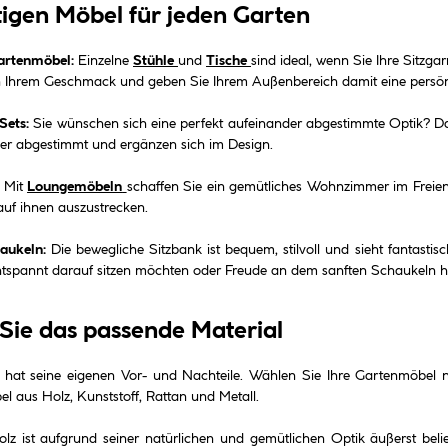
tigen Möbel für jeden Garten
Gartenmöbel:
Einzelne
Stühle
und
Tische
sind ideal, wenn Sie Ihre Sitzga
 Ihrem Geschmack und geben Sie Ihrem Außenbereich damit eine persön
Sets:
Sie wünschen sich eine perfekt aufeinander abgestimmte Optik? Da
er abgestimmt und ergänzen sich im Design.
Mit
Loungemöbeln
schaffen Sie ein gemütliches Wohnzimmer im Freie
 auf ihnen auszustrecken.
aukeln:
Die bewegliche Sitzbank ist bequem, stilvoll und sieht fantastis
ntspannt darauf sitzen möchten oder Freude an dem sanften Schaukeln hab
Sie das passende Material
l hat seine eigenen Vor- und Nachteile. Wählen Sie Ihre Gartenmöbe
el aus Holz, Kunststoff, Rattan und Metall.
lz ist aufgrund seiner natürlichen und gemütlichen Optik äußerst belie