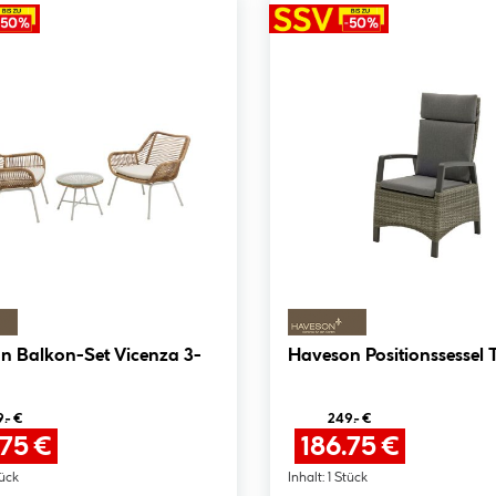
n Balkon-Set Vicenza 3-
Haveson Positionssessel T
.- €
249.- €
.75 €
186.75 €
tück
Inhalt:
1 Stück