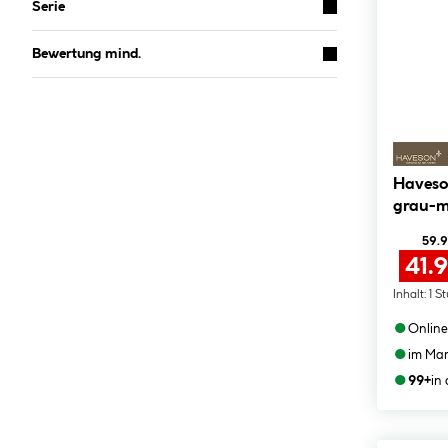
Serie
Bewertung mind.
Haveso
grau-me
59.9
41.
Inhalt:
1 S
●
Online
●
im Mar
●
99+
in