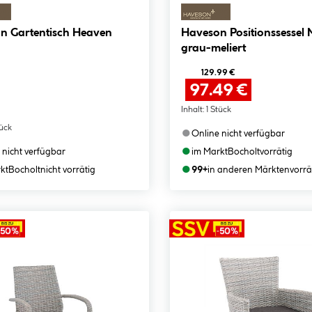
n Gartentisch Heaven
Haveson Positionssessel 
grau-meliert
129.99 €
97.49 €
Inhalt:
1 Stück
tück
●
Online nicht verfügbar
●
 nicht verfügbar
im Markt
Bocholt
vorrätig
●
kt
Bocholt
nicht vorrätig
99+
in anderen Märkten
vorrä