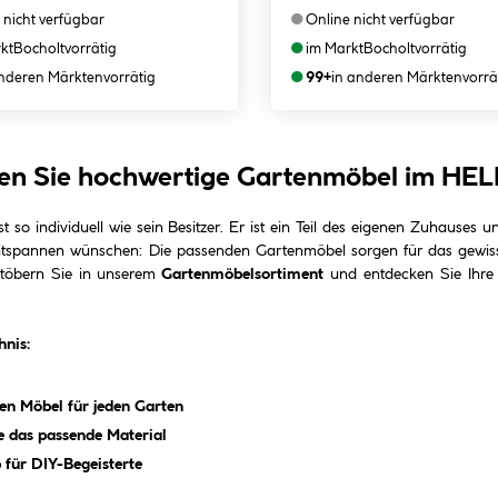
●
 nicht verfügbar
Online nicht verfügbar
●
kt
Bocholt
vorrätig
im Markt
Bocholt
vorrätig
●
anderen Märkten
vorrätig
99+
in anderen Märkten
vorrä
en Sie hochwertige Gartenmöbel im HE
t so individuell wie sein Besitzer. Er ist ein Teil des eigenen Zuhauses u
ntspannen wünschen: Die passenden Gartenmöbel sorgen für das gewisse
Stöbern Sie in unserem
Gartenmöbelsortiment
und entdecken Sie Ihre
hnis:
gen Möbel für jeden Garten
 das passende Material
 für DIY-Begeisterte