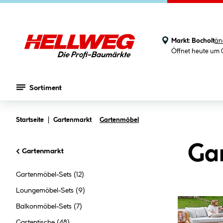
Markt:
Bocholt
än
Öffnet heute um 
Sortiment
Zum Hauptinhalt springen
Startseite
Gartenmarkt
Gartenmöbel
Ga
Gartenmarkt
Gartenmöbel-Sets
(12)
Loungemöbel-Sets
(9)
Balkonmöbel-Sets
(7)
Gartentische
(48)