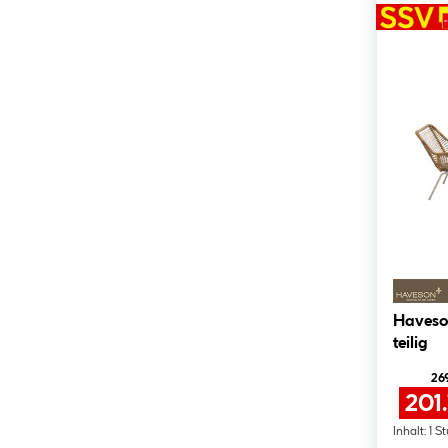
Haveso
teilig
269
201
Inhalt:
1 S