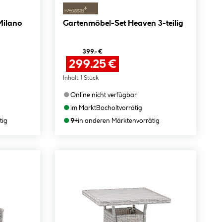
Milano
Gartenmöbel-Set Heaven 3-teilig
399.- €
299.25 €
Inhalt:
1 Stück
●
Online nicht verfügbar
●
im Markt
Bocholt
vorrätig
●
tig
9+
in anderen Märkten
vorrätig