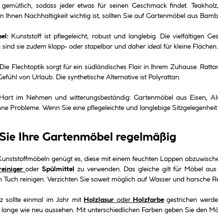
zu gemütlich, sodass jeder etwas für seinen Geschmack findet. Teakho
n Ihnen Nachhaltigkeit wichtig ist, sollten Sie auf Gartenmöbel aus Bamb
el:
Kunststoff ist pflegeleicht, robust und langlebig. Die vielfältigen
 sind sie zudem klapp- oder stapelbar und daher ideal für kleine Flächen.
Die Flechtoptik sorgt für ein südländisches Flair in Ihrem Zuhause. Rattan
Gefühl von Urlaub. Die synthetische Alternative ist Polyrattan.
art im Nehmen und witterungsbeständig: Gartenmöbel aus Eisen, Alumi
hne Probleme. Wenn Sie eine pflegeleichte und langlebige Sitzgelegenheit
 Sie Ihre Gartenmöbel regelmäßig
unststoffmöbeln genügt es, diese mit einem feuchten Lappen abzuwisch
reiniger
oder
Spülmittel
zu verwenden. Das gleiche gilt für Möbel aus 
 Tuch reinigen. Verzichten Sie soweit möglich auf Wasser und harsche Re
 sollte einmal im Jahr mit
Holzlasur
oder
Holzfarbe
gestrichen werde
e lange wie neu aussehen. Mit unterschiedlichen Farben geben Sie den Mö