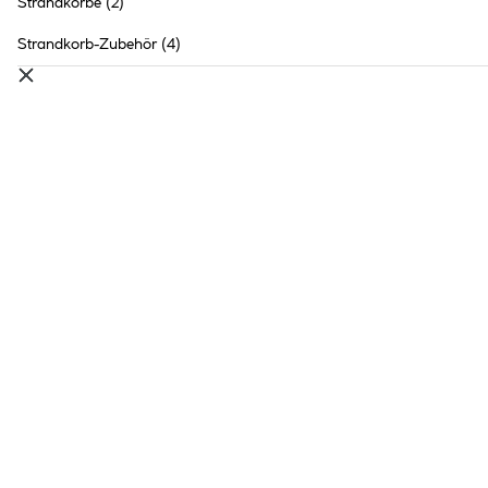
Strandkörbe
(2)
Strandkorb-Zubehör
(4)
Haveson Gartenmöbel-Set
Saragossa
999.- €
799.20 €
Inhalt:
1 Stück
●
Online nicht verfügbar
●
im Markt
Bocholt
vorrätig
●
99+
in anderen Märkten
vorrätig
Haveson Strandstuhl
Palmenblatt Hartholz mit
Kopfkissen klappbar
49.99 €
Inhalt:
1 Stück