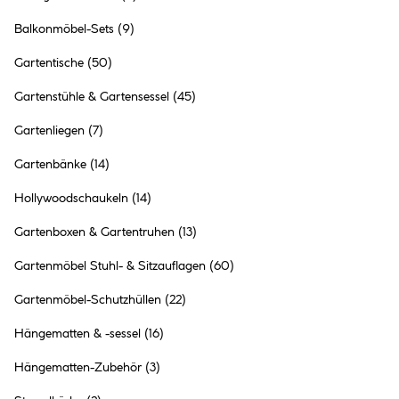
Loungemöbel-Sets
Gartenstühle & Sessel
Balkonmöbel-Sets
(9)
Gartentische
(50)
Gartenstühle & Gartensessel
(45)
Gartentische
Gartenbänke
Gartenliegen
(7)
Gartenbänke
(14)
Hollywoodschaukeln
(14)
Gartenboxen & Gartentruhen
(13)
Gartenmöbel-Set
Hollywoodschaukeln
Gartenmöbel Stuhl- & Sitzauflagen
(60)
Gartenmöbel-Schutzhüllen
(22)
Hängematten & -sessel
(16)
Hängematten-Zubehör
(3)