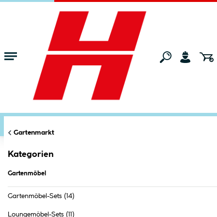
Zum Hauptinhalt springen
Startseite
Gartenmarkt
Gartenmöbel
FILTERN
KATEGORIEN
Markt:
Bocholt
ändern
Gartenmöbel
Gartenmarkt
Kategorien
Gartenmöbel
Gartenmöbel-Sets
(14)
Loungemöbel-Sets
(11)