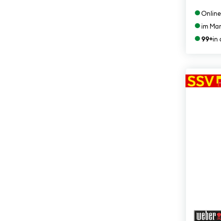
●
Online
●
im Mar
●
99+
in