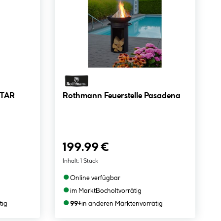
STAR
Rothmann Feuerstelle Pasadena
199.99 €
Inhalt:
1 Stück
●
Online verfügbar
●
im Markt
Bocholt
vorrätig
●
tig
99+
in anderen Märkten
vorrätig