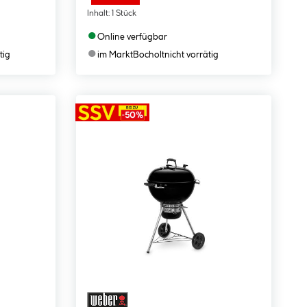
Inhalt:
1 Stück
●
Online verfügbar
●
tig
im Markt
Bocholt
nicht vorrätig