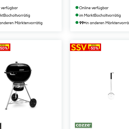
●
 verfügbar
Online verfügbar
●
kt
Bocholt
vorrätig
im Markt
Bocholt
vorrätig
●
 anderen Märkten
vorrätig
99+
in anderen Märkten
vorrä