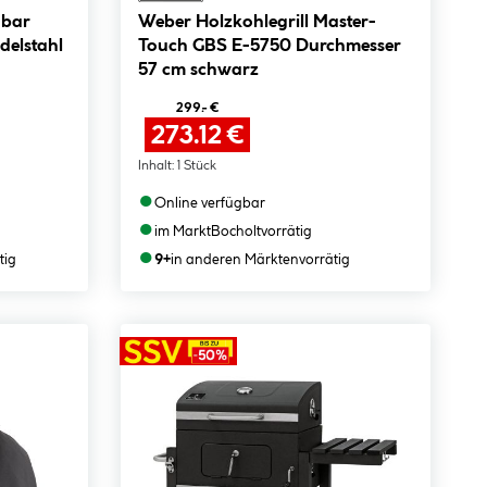
hbar
Weber Holzkohlegrill Master-
delstahl
Touch GBS E-5750 Durchmesser
57 cm schwarz
299.- €
273.12 €
Inhalt:
1 Stück
●
Online verfügbar
●
im Markt
Bocholt
vorrätig
●
tig
9+
in anderen Märkten
vorrätig