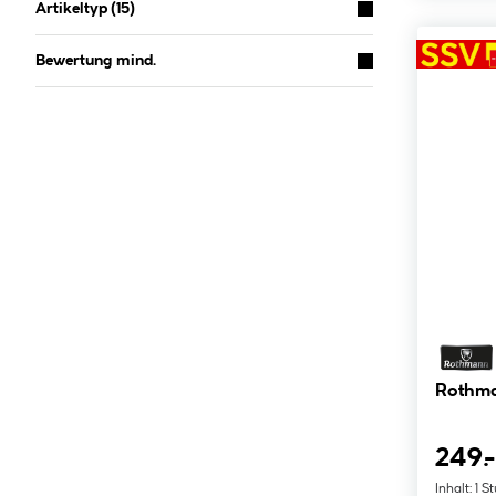
Artikeltyp
(15)
Bewertung mind.
Rothma
249.-
Inhalt:
1 S