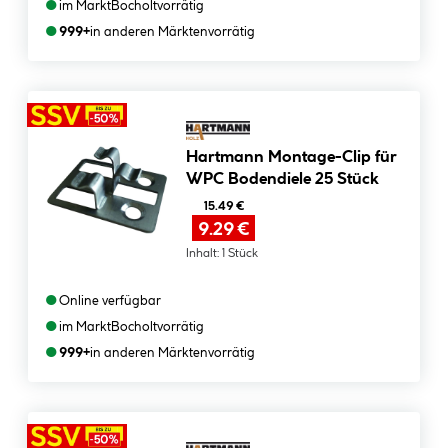
●
im Markt
Bocholt
vorrätig
●
999+
in anderen Märkten
vorrätig
Hartmann Montage-Clip für
WPC Bodendiele 25 Stück
15.49 €
9.29 €
Inhalt:
1 Stück
●
Online verfügbar
●
im Markt
Bocholt
vorrätig
●
999+
in anderen Märkten
vorrätig