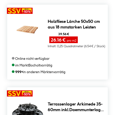
Holzfliese Lärche 50x50 cm
aus 18 mmstarken Leisten
39.56 €
26.16 €
pro m2
Inhalt:
0,25 Quadratmeter
(6.54 € / Stück)
●
Online nicht verfügbar
●
im Markt
Bocholt
vorrätig
●
999+
in anderen Märkten
vorrätig
Terrassenlager Arkimede 35-
60mm inkl.Daemmunterlage