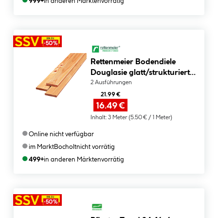
●
999+
in anderen Märkten
vorrätig
Rettenmeier Bodendiele
Douglasie glatt/strukturiert
300 x 14,5 x 2,8 cm
2 Ausführungen
21.99 €
16.49 €
Inhalt:
3 Meter
(5.50 € / 1 Meter)
●
Online nicht verfügbar
●
im Markt
Bocholt
nicht vorrätig
●
499+
in anderen Märkten
vorrätig