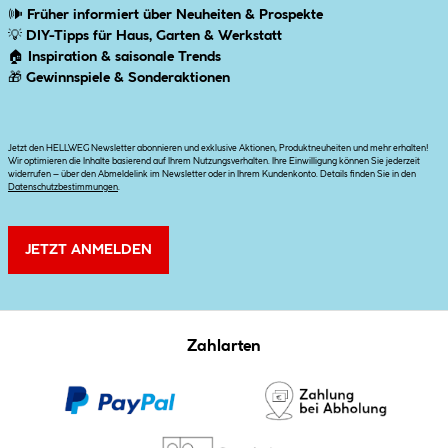
🕪
Früher informiert über Neuheiten & Prospekte
💡
DIY-Tipps für Haus, Garten & Werkstatt
🏠
Inspiration & saisonale Trends
🎁
Gewinnspiele & Sonderaktionen
Jetzt den HELLWEG Newsletter abonnieren und exklusive Aktionen, Produktneuheiten und mehr erhalten!
Wir optimieren die Inhalte basierend auf Ihrem Nutzungsverhalten. Ihre Einwilligung können Sie jederzeit
widerrufen – über den Abmeldelink im Newsletter oder in Ihrem Kundenkonto. Details finden Sie in den
Datenschutzbestimmungen
.
JETZT ANMELDEN
Zahlarten