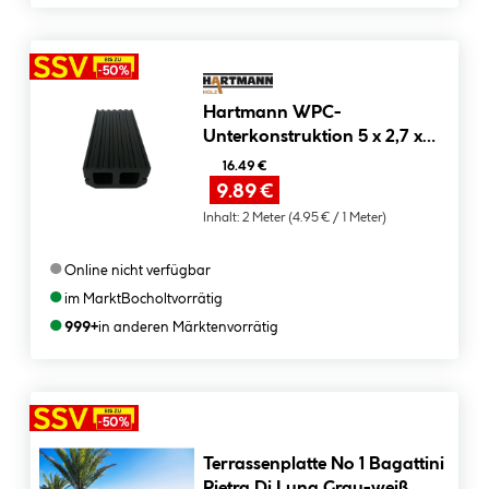
Hartmann WPC-
Unterkonstruktion 5 x 2,7 x
200 cm anthrazit
16.49 €
9.89 €
Inhalt:
2 Meter
(4.95 € / 1 Meter)
●
Online nicht verfügbar
●
im Markt
Bocholt
vorrätig
●
999+
in anderen Märkten
vorrätig
Terrassenplatte No 1 Bagattini
Pietra Di Luna Grau-weiß