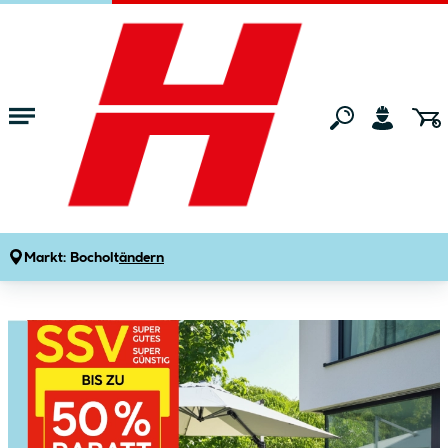
Zum Hauptinhalt springen
Startseite
Aktionen
SSV
Großer SSV bei HELLWEG
Markt:
Bocholt
ändern