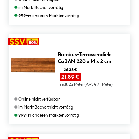
●
im Markt
Bocholt
vorrätig
●
999+
in anderen Märkten
vorrätig
Bambus-Terrassendiele
CoBAM 220 x 14 x 2 cm
26.38 €
21.89 €
Inhalt:
2,2 Meter
(9.95 € / 1 Meter)
●
Online nicht verfügbar
●
im Markt
Bocholt
nicht vorrätig
●
999+
in anderen Märkten
vorrätig