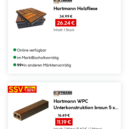
Hartmann Holzfliese
34.99 €
26.24 €
Inhalt:
1 Stück
●
Online verfügbar
●
im Markt
Bocholt
vorrätig
●
99+
in anderen Märkten
vorrätig
Hartmann WPC
Unterkonstruktion braun 5 x
2,7 x 200 cm
16.49 €
11.19 €