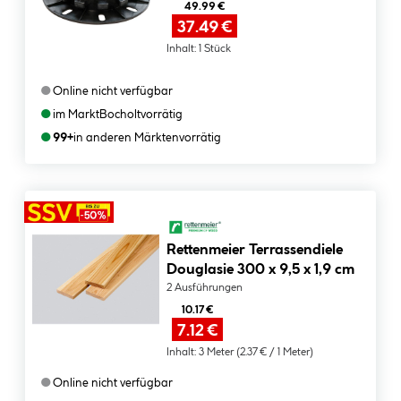
2mm fuge
49.99 €
37.49 €
Inhalt:
1 Stück
●
Online nicht verfügbar
●
im Markt
Bocholt
vorrätig
●
99+
in anderen Märkten
vorrätig
Rettenmeier Terrassendiele
Douglasie 300 x 9,5 x 1,9 cm
2 Ausführungen
10.17 €
7.12 €
Inhalt:
3 Meter
(2.37 € / 1 Meter)
●
Online nicht verfügbar