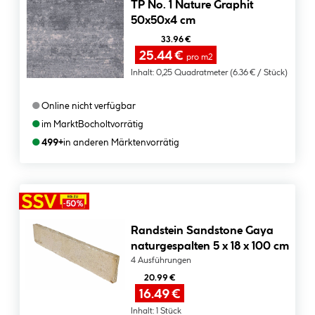
TP No. 1 Nature Graphit
50x50x4 cm
33.96 €
25.44 €
pro m2
Inhalt:
0,25 Quadratmeter
(6.36 € / Stück)
●
Online nicht verfügbar
●
im Markt
Bocholt
vorrätig
●
499+
in anderen Märkten
vorrätig
Randstein Sandstone Gaya
naturgespalten 5 x 18 x 100 cm
4 Ausführungen
20.99 €
16.49 €
Inhalt:
1 Stück