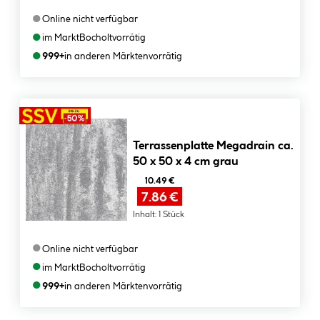
●
Online nicht verfügbar
●
im Markt
Bocholt
vorrätig
●
999+
in anderen Märkten
vorrätig
Terrassenplatte Megadrain ca.
50 x 50 x 4 cm grau
10.49 €
7.86 €
Inhalt:
1 Stück
●
Online nicht verfügbar
●
im Markt
Bocholt
vorrätig
●
999+
in anderen Märkten
vorrätig