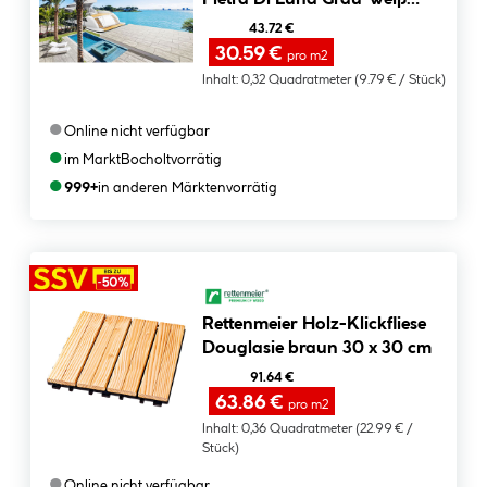
meliert
43.72 €
30.59 €
pro m2
Inhalt:
0,32 Quadratmeter
(9.79 € / Stück)
●
Online nicht verfügbar
●
im Markt
Bocholt
vorrätig
●
999+
in anderen Märkten
vorrätig
Rettenmeier Holz-Klickfliese
Douglasie braun 30 x 30 cm
91.64 €
63.86 €
pro m2
Inhalt:
0,36 Quadratmeter
(22.99 € /
Stück)
●
Online nicht verfügbar