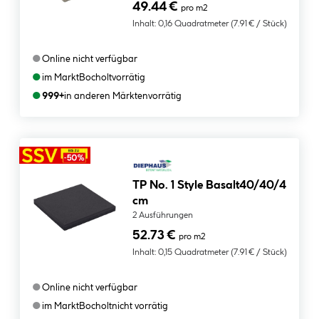
49.44 €
pro m2
Inhalt:
0,16 Quadratmeter
(7.91 € / Stück)
●
Online nicht verfügbar
●
im Markt
Bocholt
vorrätig
●
999+
in anderen Märkten
vorrätig
TP No. 1 Style Basalt40/40/4
cm
2 Ausführungen
52.73 €
pro m2
Inhalt:
0,15 Quadratmeter
(7.91 € / Stück)
●
Online nicht verfügbar
●
im Markt
Bocholt
nicht vorrätig