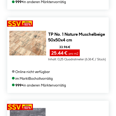
●
999+
in anderen Märkten
vorrätig
TP No. 1 Nature Muschelbeige
50x50x4 cm
33.96 €
25.44 €
pro m2
Inhalt:
0,25 Quadratmeter
(6.36 € / Stück)
●
Online nicht verfügbar
●
im Markt
Bocholt
vorrätig
●
999+
in anderen Märkten
vorrätig