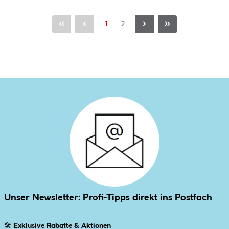
Seite
Seite
1
2
Unser Newsletter: Profi-Tipps direkt ins Postfach
🛠
Exklusive Rabatte & Aktionen