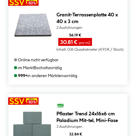
Granit-Terrassenplatte 40 x
40 x 3 cm
2 Ausführungen
56.19 €
30.81 €
pro m2
Inhalt:
0,16 Quadratmeter
(4.93 € / Stück)
●
Online nicht verfügbar
●
im Markt
Bocholt
vorrätig
●
999+
in anderen Märkten
vorrätig
Pflaster Trend 24x16x6 cm
Paladium Mit-tel, Mini-Fase
3 Ausführungen
32.84 €