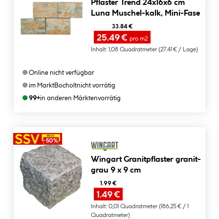
Pflaster Trend 24x16x6 cm
Luna Muschel-kalk, Mini-Fase
33.84 €
25.49 €
pro m2
Inhalt:
1,08 Quadratmeter
(27.41 € / Lage)
●
Online nicht verfügbar
●
im Markt
Bocholt
nicht vorrätig
●
99+
in anderen Märkten
vorrätig
Wingart Granitpflaster granit-
grau 9 x 9 cm
1.99 €
1.49 €
Inhalt:
0,01 Quadratmeter
(186.25 € / 1
Quadratmeter)