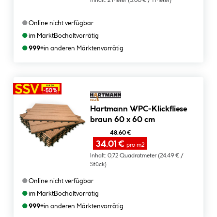
Inhalt:
2 Meter
(5.60 € / 1 Meter)
●
Online nicht verfügbar
●
im Markt
Bocholt
vorrätig
●
999+
in anderen Märkten
vorrätig
Hartmann WPC-Klickfliese
braun 60 x 60 cm
48.60 €
34.01 €
pro m2
Inhalt:
0,72 Quadratmeter
(24.49 € /
Stück)
●
Online nicht verfügbar
●
im Markt
Bocholt
vorrätig
●
999+
in anderen Märkten
vorrätig