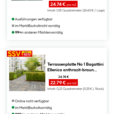
24.74 €
pro m2
Inhalt:
1,08 Quadratmeter
(26.60 € / Lage)
●
Ausführungen verfügbar
●
im Markt
Bocholt
nicht vorrätig
●
99+
in anderen Märkten
vorrätig
Terrassenplatte No 1 Bagattini
Ellenica anthrazit-braun
meliert 48 x 48 x 3,2 cm
34.74 €
22.79 €
pro m2
Inhalt:
0,23 Quadratmeter
(5.25 € / Stück)
●
Online nicht verfügbar
●
im Markt
Bocholt
vorrätig