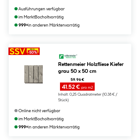
●
Ausführungen verfügbar
●
im Markt
Bocholt
vorrätig
●
999+
in anderen Märkten
vorrätig
Rettenmeier Holzfliese Kiefer
grau 50 x 50 cm
59.96 €
41.52 €
pro m2
Inhalt:
0,25 Quadratmeter
(10.38 € /
Stück)
●
Online nicht verfügbar
●
im Markt
Bocholt
vorrätig
●
999+
in anderen Märkten
vorrätig